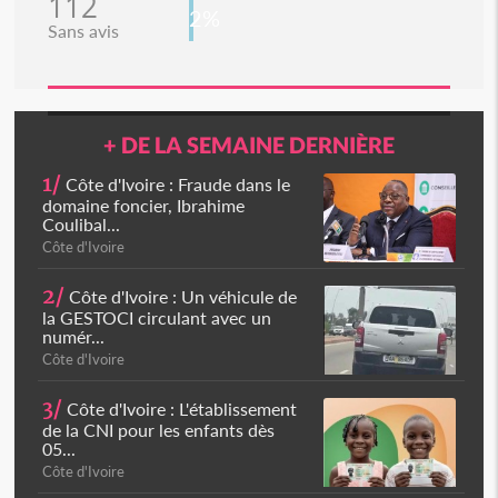
112
2%
Sans avis
+ DE LA SEMAINE DERNIÈRE
1/
Côte d'Ivoire : Fraude dans le
domaine foncier, Ibrahime
Coulibal...
Côte d'Ivoire
2/
Côte d'Ivoire : Un véhicule de
la GESTOCI circulant avec un
numér...
Côte d'Ivoire
3/
Côte d'Ivoire : L'établissement
de la CNI pour les enfants dès
05...
Côte d'Ivoire