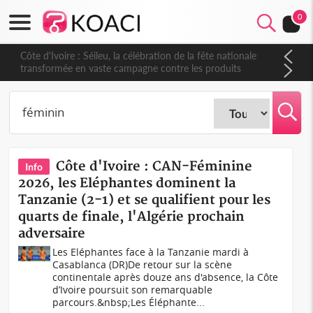
0
Côte d'Ivoire : Séileu, la célébration de la fête nationale
transformée en vaste campagne contre les produits
dépigmentants dangereux
Côte d'Ivoire : CAN-Féminine
Info
2026, les Eléphantes dominent la
Tanzanie (2-1) et se qualifient pour les
quarts de finale, l'Algérie prochain
adversaire
Les Eléphantes face à la Tanzanie mardi à
Casablanca (DR)De retour sur la scène
continentale après douze ans d'absence, la Côte
d’Ivoire poursuit son remarquable
parcours.&nbsp;Les Éléphante...