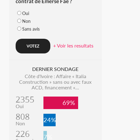
contrat de Emerse Faé ?
Oui
Non
Sans avis
+ Voir les resultats
DERNIER SONDAGE
Côte d'Ivoire : Affaire « Italia
Construction » sans ou avec faux
ACD, financement «...
2355
69%
Oui
808
24%
Non
226
7%