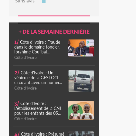
Sans avis
+ DE LA SEMAINE DERNIÈRE
1/
Côte d'Ivoire : Fraude
dans le domaine foncier,
Ibrahime Coulibal...
Côte d'Ivoire
2/
Côte d'Ivoire : Un
véhicule de la GESTOCI
circulant avec un numér...
Côte d'Ivoire
3/
Côte d'Ivoire :
L'établissement de la CNI
pour les enfants dès 05...
Côte d'Ivoire
4/
Côte d'Ivoire : Présumé