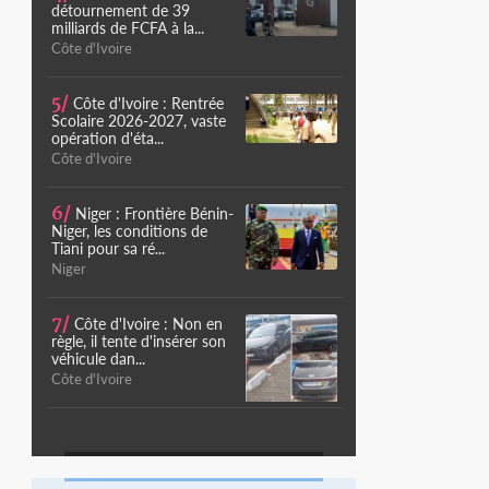
détournement de 39
milliards de FCFA à la...
Côte d'Ivoire
5/
Côte d'Ivoire : Rentrée
Scolaire 2026-2027, vaste
opération d'éta...
Côte d'Ivoire
6/
Niger : Frontière Bénin-
Niger, les conditions de
Tiani pour sa ré...
Niger
7/
Côte d'Ivoire : Non en
règle, il tente d'insérer son
véhicule dan...
Côte d'Ivoire