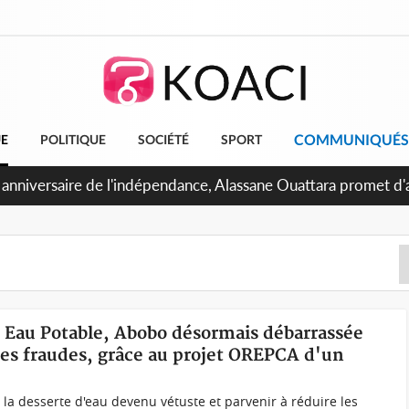
COMMUNIQUÉS
UE
POLITIQUE
SOCIÉTÉ
SPORT
 anniversaire de l'indépendance, Alassane Ouattara promet d'a
ents pour une nation plus forte et plus prospère
n Eau Potable, Abobo désormais débarrassée
es fraudes, grâce au projet OREPCA d'un
a desserte d'eau devenu vétuste et parvenir à réduire les