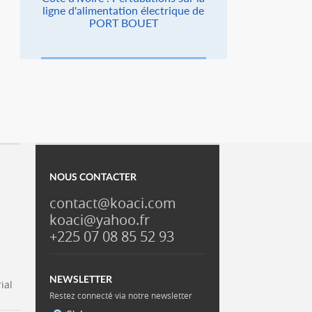
ligne d'alimentation électrique de
PORT BOUET
NOUS CONTACTER
contact@koaci.com
koaci@yahoo.fr
+225 07 08 85 52 93
NEWSLETTER
ial
Restez connecté via notre newsletter