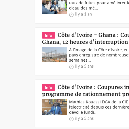
taux de fuites pour améliorer 
d'eau des mé...
il y a 1 an
Côte d'Ivoire - Ghana : Co
Info
Ghana, 12 heures d'interruption 
À l’image de la Côte d’Ivoire, 
pays enregistre de nombreuses
semaines...
il y a 5 ans
Côte d'Ivoire : Coupures in
Info
programme de rationnement pro
Mathias Kouassi DGA de la CIE
l’électricité depuis ces dernièr
dévoilé lundi...
il y a 5 ans