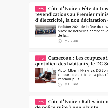
Côte d'Ivoire : Fête du tra
Info
revendications au Premier minis
d'électricité, la non déclaration 
L'édition 2021 de la fête du tra
ouvre de nouvelles perspective
de la...
il y a 5 ans
Cameroun : Les coupures in
Info
quotidien des habitants, le DG So
Victor Mbemi Nyaknga, DG Sona
coupure d’électricité. La plus 
Pendant plus...
il y a 5 ans
Côte d'Ivoire : Rafles inte
Info
de police suite à une plainte