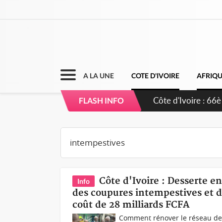
A LA UNE
COTE D'IVOIRE
AFRIQ
Côte d'Ivoire : 66è
FLASH INFO
grands investissem
Côte d'Ivoire : Desserte e
Info
des coupures intempestives et d
coût de 28 milliards FCFA
Comment rénover le réseau de l