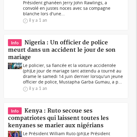
Président ghanéen Jerry John Rawlings, a
convolé en justes noces avec sa compagne
blanche lors d'une...
il y a 1 an
Nigeria : Un officier de police
Info
meurt dans un accident le jour de son
mariage
Le policier, sa fiancée et la voiture accidentée
(ph)Le jour de mariage tant attendu a tourné au
drame le samedi 14 juin dernier lorsqu'un jeune
officier de police, Mustapha Garba Gumau, a p...
il y a 1 an
Kenya : Ruto secoue ses
Info
compatriotes qui laissent toutes les
kenyanes se marier aux nigérians
Le Président William Ruto (ph)Le Président