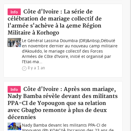
Côte d'Ivoire : La série de
Info
célébration de mariage collectif de
l'armée s'achève à la 4eme Région
Militaire à Korhogo
Le Général Lassina Doumbia (DR)&nbsp;Débuté
en novembre dernier au nouveau camp militaire
d’Akouédo, le mariage collectif des Forces
Armées de Côte d’Ivoire, initié et organisé par
l’Etat-ma...
il y a 1 an
Côte d'Ivoire : Après son mariage,
Info
Nady Bamba révèle devant des militants
PPA-CI de Yopougon que sa relation
avec Gbagbo remonte à plus de deux
décennies
Nady Bamba devant les militants PPA-CI de
Yopougon (Ph KOACI)À l’occasion des 23 ans de