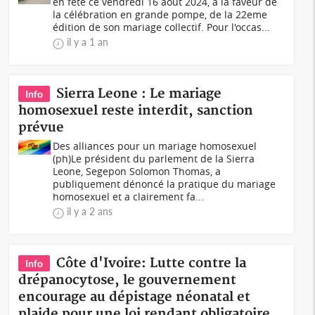
en fête ce vendredi 16 août 2024, à la faveur de
la célébration en grande pompe, de la 22eme
édition de son mariage collectif. Pour l'occas...
il y a 1 an
Sierra Leone : Le mariage
Info
homosexuel reste interdit, sanction
prévue
Des alliances pour un mariage homosexuel
(ph)Le président du parlement de la Sierra
Leone, Segepon Solomon Thomas, a
publiquement dénoncé la pratique du mariage
homosexuel et a clairement fa...
il y a 2 ans
Côte d'Ivoire: Lutte contre la
Info
drépanocytose, le gouvernement
encourage au dépistage néonatal et
plaide pour une loi rendant obligatoire