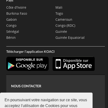
Pays
Côte d'Ivoire
Mali
Burkina Faso
Togo
Gabon
Cameroun
Congo
Congo (RDC)
Sénégal
Guinée
Bénin
Guinée Equatorial
Télécharger l'application KOACI
NOUS CONTACTER
contact@koaci.com
koaci@yahoo.fr
En poursuivant votre navigation sur ce site, vous
+225 07 08 85 52 93
acceptez l'utilisation de Cookies pour vous