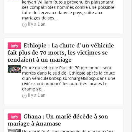
kenyan William Ruto a prévenu en plaisantant
ses compatriotes hommes contre une possible
fuite de cerveaux dans le pays, suite aux
mariages de ses...
il y a 1 an
Ethiopie : La chute d'un véhicule
Info
fait plus de 70 morts, les victimes se
rendaient à un mariage
Chute du véhicule Plus de 70 personnes sont
mortes dans le sud de l’Éthiopie après la chute
d'un véhicule&nbsp;surchargé&nbsp;dans une
rivière, ont annoncé les autorités locales.Le
drame s'e...
il y a 1 an
Ghana : Un marié décède à son
Info
mariage à Anamase
Un marié (ph) Une cérémonie de mariage s’est