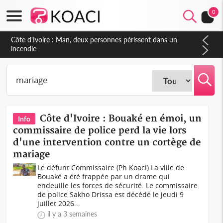
0
Côte d'Ivoire : Séileu, la célébration de la fête nationale
transformée en vaste campagne contre les produits
dépigmentants dangereux
Côte d'Ivoire : Bouaké en émoi, un
Info
commissaire de police perd la vie lors
d'une intervention contre un cortège de
mariage
Le défunt Commissaire (Ph Koaci) La ville de
Bouaké a été frappée par un drame qui
endeuille les forces de sécurité. Le commissaire
de police Sakho Drissa est décédé le jeudi 9
juillet 2026...
il y a 3 semaines