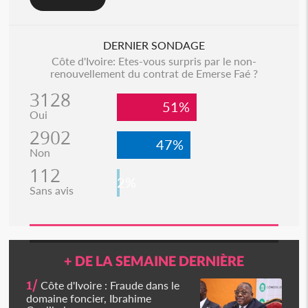
DERNIER SONDAGE
Côte d'Ivoire: Etes-vous surpris par le non-
renouvellement du contrat de Emerse Faé ?
3128
51%
Oui
2902
47%
Non
112
2%
Sans avis
+ DE LA SEMAINE DERNIÈRE
1/
Côte d'Ivoire : Fraude dans le
domaine foncier, Ibrahime