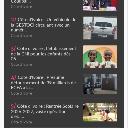
Coulibal...
Côte d'Ivoire
2/
Côte d'Ivoire : Un véhicule de
la GESTOCI circulant avec un
numér...
Côte d'Ivoire
3/
Côte d'Ivoire : L'établissement
de la CNI pour les enfants dès
05...
Côte d'Ivoire
4/
Côte d'Ivoire : Présumé
détournement de 39 milliards de
FCFA à la...
Côte d'Ivoire
5/
Côte d'Ivoire : Rentrée Scolaire
2026-2027, vaste opération
d'éta...
Côte d'Ivoire