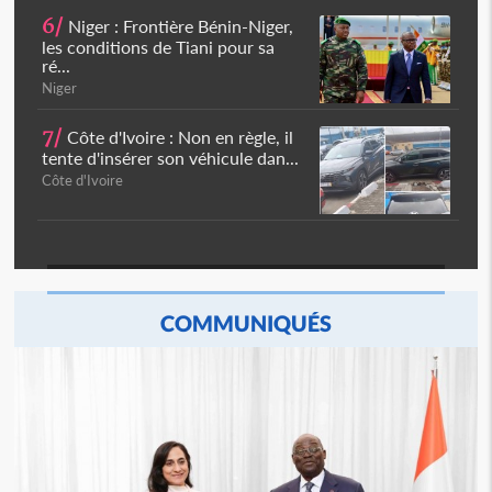
6/
Niger : Frontière Bénin-Niger,
les conditions de Tiani pour sa
ré...
Niger
7/
Côte d'Ivoire : Non en règle, il
tente d'insérer son véhicule dan...
Côte d'Ivoire
COMMUNIQUÉS