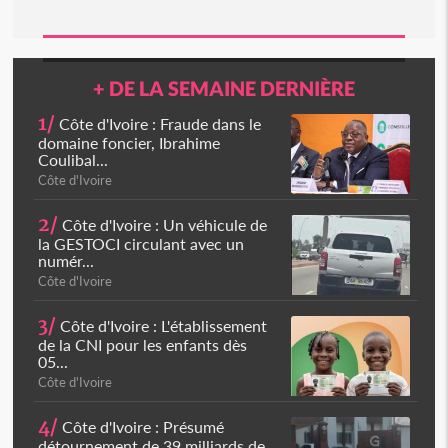
+ DE LA SEMAINE DERNIÈRE
1/
Côte d'Ivoire : Fraude dans le
domaine foncier, Ibrahime
Coulibal...
Côte d'Ivoire
2/
Côte d'Ivoire : Un véhicule de
la GESTOCI circulant avec un
numér...
Côte d'Ivoire
3/
Côte d'Ivoire : L'établissement
de la CNI pour les enfants dès
05...
Côte d'Ivoire
4/
Côte d'Ivoire : Présumé
détournement de 39 milliards de