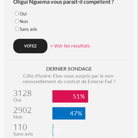
Oligui Nguema vous parait-il compétent ?
Oui
Non
Sans avis
+ Voir les resultats
DERNIER SONDAGE
Côte d'Ivoire: Etes-vous surpris par le non-
renouvellement du contrat de Emerse Faé ?
3128
51%
Oui
2902
47%
Non
110
2%
Sans avis