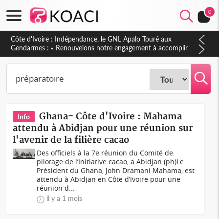
0
Sierra Leone : Un projet de réforme constitutionnelle en
gestation, points clés des amendements, un exclu d'avance
Ghana- Côte d'Ivoire : Mahama
Info
attendu à Abidjan pour une réunion sur
l'avenir de la filière cacao
Des officiels à la 7e réunion du Comité de
pilotage de l’Initiative cacao, a Abidjan (ph)Le
Président du Ghana, John Dramani Mahama, est
attendu à Abidjan en Côte d’Ivoire pour une
réunion d...
il y a 1 mois