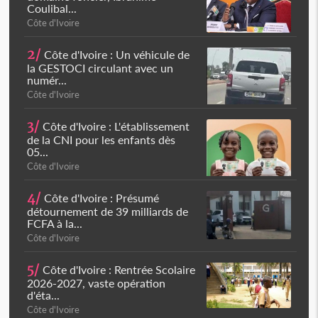
Coulibal...
Côte d'Ivoire
2/
Côte d'Ivoire : Un véhicule de
la GESTOCI circulant avec un
numér...
Côte d'Ivoire
3/
Côte d'Ivoire : L'établissement
de la CNI pour les enfants dès
05...
Côte d'Ivoire
4/
Côte d'Ivoire : Présumé
détournement de 39 milliards de
FCFA à la...
Côte d'Ivoire
5/
Côte d'Ivoire : Rentrée Scolaire
2026-2027, vaste opération
d'éta...
Côte d'Ivoire