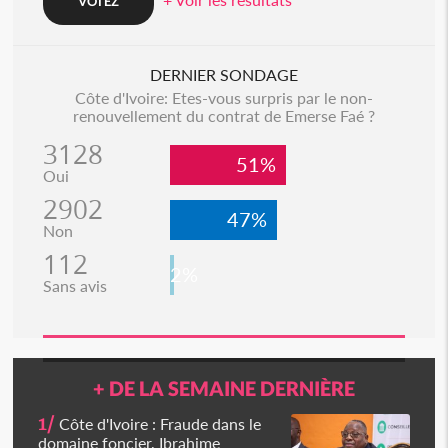
DERNIER SONDAGE
Côte d'Ivoire: Etes-vous surpris par le non-
renouvellement du contrat de Emerse Faé ?
3128
51%
Oui
2902
47%
Non
112
2%
Sans avis
+ DE LA SEMAINE DERNIÈRE
1/
Côte d'Ivoire : Fraude dans le
domaine foncier, Ibrahime