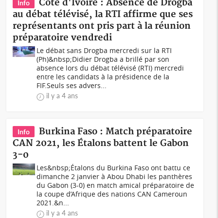
Côte d'Ivoire : Absence de Drogba
Info
au débat télévisé, la RTI affirme que ses
représentants ont pris part à la réunion
préparatoire vendredi
Le débat sans Drogba mercredi sur la RTI
(Ph)&nbsp;Didier Drogba a brillé par son
absence lors du débat télévisé (RTI) mercredi
entre les candidats à la présidence de la
FIF.Seuls ses advers...
il y a 4 ans
Burkina Faso : Match préparatoire
Info
CAN 2021, les Étalons battent le Gabon
3-0
Les&nbsp;Étalons du Burkina Faso ont battu ce
dimanche 2 janvier à Abou Dhabi les panthères
du Gabon (3-0) en match amical préparatoire de
la coupe d’Afrique des nations CAN Cameroun
2021.&n...
il y a 4 ans