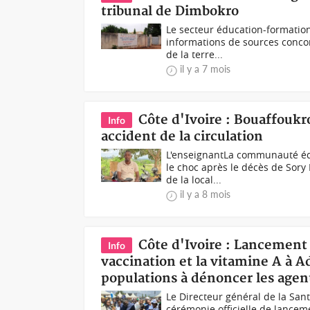
tribunal de Dimbokro
Le secteur éducation-formation
informations de sources concor
de la terre...
il y a 7 mois
Côte d'Ivoire : Bouaffouk
Info
accident de la circulation
L'enseignantLa communauté édu
le choc après le décès de Sory
de la local...
il y a 8 mois
Côte d'Ivoire : Lancement 
Info
vaccination et la vitamine A à A
populations à dénoncer les agen
Le Directeur général de la Sa
cérémonie officielle de lance