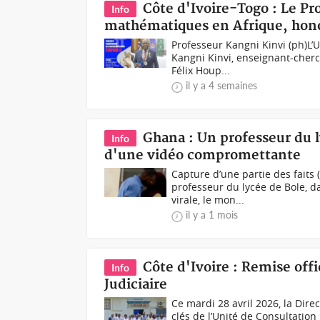
Côte d'Ivoire-Togo : Le Pr
Info
mathématiques en Afrique, hon
Professeur Kangni Kinvi (ph)L’
Kangni Kinvi, enseignant-cherc
Félix Houp...
il y a 4 semaines
Ghana : Un professeur du l
Info
d'une vidéo compromettante
Capture d’une partie des faits
professeur du lycée de Bole, d
virale, le mon...
il y a 1 mois
Côte d'Ivoire : Remise off
Info
Judiciaire
Ce mardi 28 avril 2026, la Dire
clés de l’Unité de Consultation