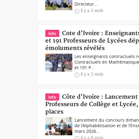
Directeur...
il y a 3 mois
Cote d'Ivoire : Enseignant
Info
et 191 Professeurs de Lycées dépl
émoluments révélés
Les enseignants contractuels r
Contractuels en Mathématiques
et 191 P...
il y a 3 mois
Côte d'Ivoire : Lancement
Info
Professeurs de Collège et Lycée
places
Lancement du concours dimanc
de l’Alphabétisation et de l’E
mars 2026...
il y a 4 mois