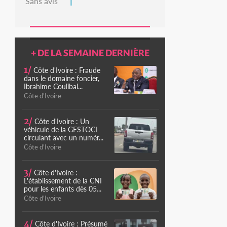
Sans avis
+ DE LA SEMAINE DERNIÈRE
1/
Côte d'Ivoire : Fraude
dans le domaine foncier,
Ibrahime Coulibal...
Côte d'Ivoire
2/
Côte d'Ivoire : Un
véhicule de la GESTOCI
circulant avec un numér...
Côte d'Ivoire
3/
Côte d'Ivoire :
L'établissement de la CNI
pour les enfants dès 05...
Côte d'Ivoire
4/
Côte d'Ivoire : Présumé