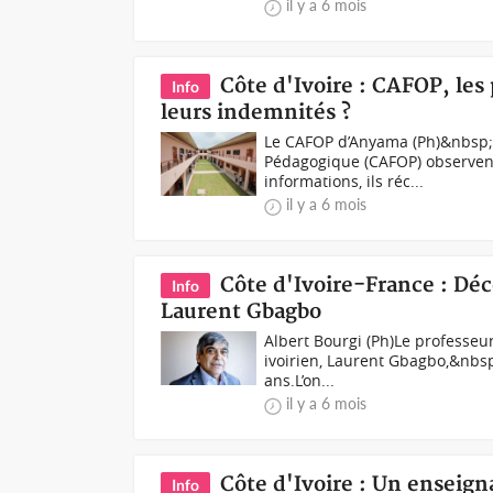
il y a 6 mois
Côte d'Ivoire : CAFOP, le
Info
leurs indemnités ?
Le CAFOP d’Anyama (Ph)&nbsp;
Pédagogique (CAFOP) observent
informations, ils réc...
il y a 6 mois
Côte d'Ivoire-France : Dé
Info
Laurent Gbagbo
Albert Bourgi (Ph)Le professeur
ivoirien, Laurent Gbagbo,&nbsp
ans.L’on...
il y a 6 mois
Côte d'Ivoire : Un enseign
Info