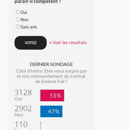
parait-il compétent ?
Oui
Non
Sans avis
+ Voir les resultats
DERNIER SONDAGE
Côte d'Ivoire: Etes-vous surpris par
le non-renouvellement du contrat
de Emerse Faé ?
3128
51%
Oui
2902
47%
Non
110
2%