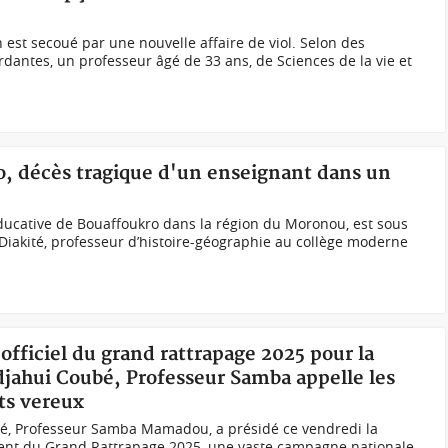
 est secoué par une nouvelle affaire de viol. Selon des
dantes, un professeur âgé de 33 ans, de Sciences de la vie et
ro, décès tragique d'un enseignant dans un
cative de Bouaffoukro dans la région du Moronou, est sous
 Diakité, professeur d’histoire-géographie au collège moderne
officiel du grand rattrapage 2025 pour la
djahui Coubé, Professeur Samba appelle les
ts vereux
nté, Professeur Samba Mamadou, a présidé ce vendredi la
ment du Grand Rattrapage 2025, une vaste campagne nationale