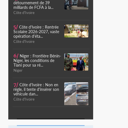
détournement de 39
milliards de FCFA à la...
Côte d'Ivoire
5/
Côte d'Ivoire : Rentrée
Scolaire 2026-2027, vaste
opération d'éta...
Côte d'Ivoire
6/
Niger : Frontière Bénin-
Niger, les conditions de
Tiani pour sa ré...
Niger
7/
Côte d'Ivoire : Non en
règle, il tente d'insérer son
véhicule dan...
Côte d'Ivoire