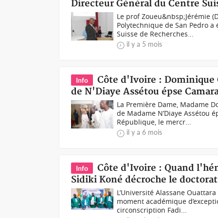
Directeur Général du Centre Sui
Le prof Zoueu&nbsp;Jérémie (D
Polytechnique de San Pedro a
Suisse de Recherches...
il y a 5 mois
Côte d'Ivoire : Dominique
Info
de N'Diaye Assétou épse Camara
La Première Dame, Madame Dom
de Madame N’Diaye Assétou épo
République, le mercr...
il y a 6 mois
Côte d'Ivoire : Quand l'h
Info
Sidiki Koné décroche le doctora
L’Université Alassane Ouattara 
moment académique d’exception
circonscription Fadi...