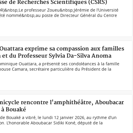
sse de Recherches Scientifiques (CSRS)
R)&nbsp;Le professeur Zoueu&nbsp;Jérémie de l’Université
 été nommé&nbsp;au poste de Directeur Général du Centre
 Ouattara exprime sa compassion aux familles
 et du Professeur Sylvia Da-Silva Anoma
inique Ouattara, a présenté ses condoléances à la famille
use Camara, secrétaire particulière du Président de la
émicycle rencontre l'amphithéâtre, Aboubacar
t à Bouaké
de Bouaké a vibré, le lundi 12 janvier 2026, au rythme d’un
. L’honorable Aboubacar Sidiki Koné, député de la