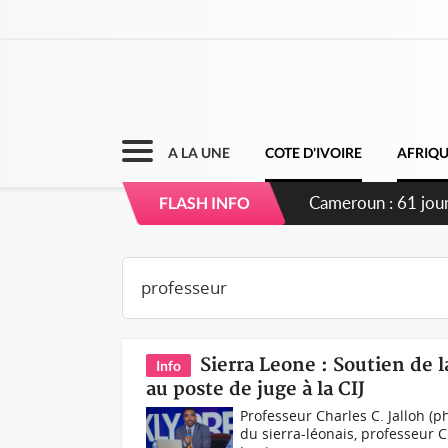
A LA UNE
COTE D'IVOIRE
AFRIQ
Côte d'Ivoire : Fi
FLASH INFO
Sierra Leone : Soutien de 
Info
au poste de juge à la CIJ
Professeur Charles C. Jalloh (
du sierra-léonais, professeur C