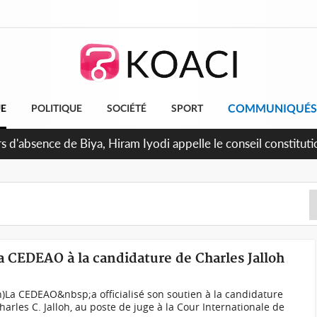
COMMUNIQUÉS
UE
POLITIQUE
SOCIÉTÉ
SPORT
n de la pagaille au PDCI-RDA, Lessiehi bannit les mouvements 
la CEDEAO à la candidature de Charles Jalloh
ph)La CEDEAO&nbsp;a officialisé son soutien à la candidature
harles C. Jalloh, au poste de juge à la Cour Internationale de