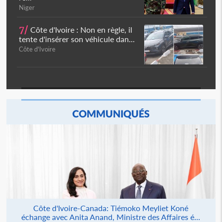
Niger
7/
Côte d'Ivoire : Non en règle, il
tente d'insérer son véhicule dan...
Côte d'Ivoire
COMMUNIQUÉS
Côte d'Ivoire-Canada: Tiémoko Meyliet Koné
échange avec Anita Anand, Ministre des Affaires é...