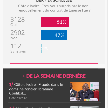
DERNIER SONDAGE
Côte d'Ivoire: Etes-vous surpris par le non-
renouvellement du contrat de Emerse Faé ?
3128
51%
Oui
2902
47%
Non
112
2%
Sans avis
+ DE LA SEMAINE DERNIÈRE
1/
Côte d'Ivoire : Fraude dans le
domaine foncier, Ibrahime
Coulibal...
Côte d'Ivoire