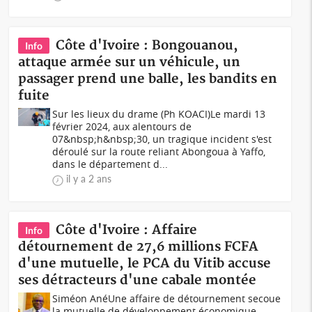
Côte d'Ivoire : Bongouanou,
Info
attaque armée sur un véhicule, un
passager prend une balle, les bandits en
fuite
Sur les lieux du drame (Ph KOACI)Le mardi 13
février 2024, aux alentours de
07&nbsp;h&nbsp;30, un tragique incident s'est
déroulé sur la route reliant Abongoua à Yaffo,
dans le département d...
il y a 2 ans
Côte d'Ivoire : Affaire
Info
détournement de 27,6 millions FCFA
d'une mutuelle, le PCA du Vitib accuse
ses détracteurs d'une cabale montée
Siméon AnéUne affaire de détournement secoue
la mutuelle de développement économique