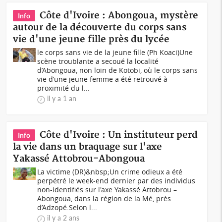
Côte d'Ivoire : Abongoua, mystère
Info
autour de la découverte du corps sans
vie d'une jeune fille près du lycée
le corps sans vie de la jeune fille (Ph Koaci)Une
scène troublante a secoué la localité
d’Abongoua, non loin de Kotobi, où le corps sans
vie d’une jeune femme a été retrouvé à
proximité du l...
il y a 1 an
Côte d'Ivoire : Un instituteur perd
Info
la vie dans un braquage sur l'axe
Yakassé Attobrou-Abongoua
La victime (DR)&nbsp;Un crime odieux a été
perpétré le week-end dernier par des individus
non-identifiés sur l'axe Yakassé Attobrou –
Abongoua, dans la région de la Mé, près
d’Adzopé.Selon l...
il y a 2 ans