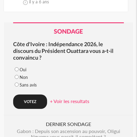
il y a 6 ans
SONDAGE
Côte d'Ivoire : Indépendance 2026, le
discours du Président Ouattara vous a-t-il
convaincu ?
Oui
Non
Sans avis
+ Voir les resultats
DERNIER SONDAGE
Gabon : Depuis son ascension au pouvoir, Oligui
Nguema vous parait-il compétent ?