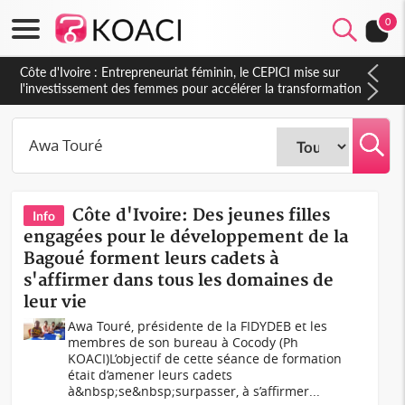
0
Côte d'Ivoire : Entrepreneuriat féminin, le CEPICI mise sur
l'investissement des femmes pour accélérer la transformation
de l'économie ivoirienne
Côte d'Ivoire: Des jeunes filles
Info
engagées pour le développement de la
Bagoué forment leurs cadets à
s'affirmer dans tous les domaines de
leur vie
Awa Touré, présidente de la FIDYDEB et les
membres de son bureau à Cocody (Ph
KOACI)L’objectif de cette séance de formation
était d’amener leurs cadets
à&nbsp;se&nbsp;surpasser, à s’affirmer...