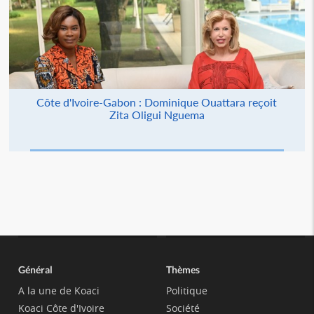
Côte d'Ivoire-Gabon : Dominique Ouattara reçoit
Zita Oligui Nguema
Général
Thèmes
A la une de Koaci
Politique
Koaci Côte d'Ivoire
Société