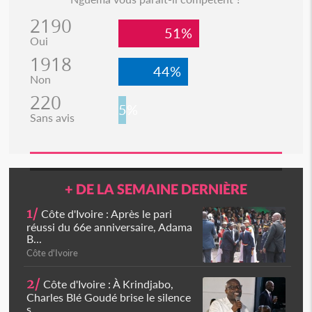
2190
51%
Oui
1918
44%
Non
220
5%
Sans avis
+ DE LA SEMAINE DERNIÈRE
1/
Côte d'Ivoire : Après le pari
réussi du 66e anniversaire, Adama
B...
Côte d'Ivoire
2/
Côte d'Ivoire : À Krindjabo,
Charles Blé Goudé brise le silence
s...