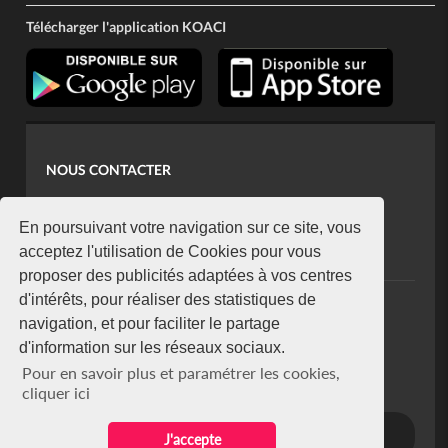
Télécharger l'application KOACI
NOUS CONTACTER
contact@koaci.com
koaci@yahoo.fr
En poursuivant votre navigation sur ce site, vous
+225 07 08 85 52 93
acceptez l'utilisation de Cookies pour vous
proposer des publicités adaptées à vos centres
d'intérêts, pour réaliser des statistiques de
NEWSLETTER
navigation, et pour faciliter le partage
Restez connecté via notre newsletter
d'information sur les réseaux sociaux.
S'abonner
Pour en savoir plus et paramétrer les cookies,
Se désabonner
cliquer ici
J'accepte