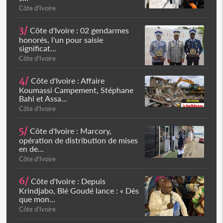
Côte d'Ivoire
3/
Côte d'Ivoire : 02 gendarmes
honorés, l'un pour saisie
significat...
Côte d'Ivoire
4/
Côte d'Ivoire : Affaire
Koumassi Campement, Stéphane
Bahi et Assa...
Côte d'Ivoire
5/
Côte d'Ivoire : Marcory,
opération de distribution de mises
en de...
Côte d'Ivoire
6/
Côte d'Ivoire : Depuis
Krindjabo, Blé Goudé lance : « Dès
que mon...
Côte d'Ivoire