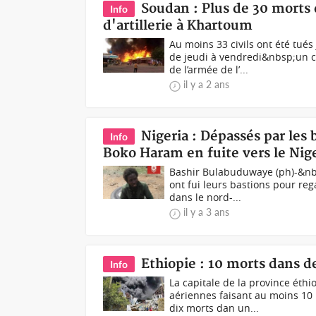
Soudan : Plus de 30 morts
Info
d'artillerie à Khartoum
Au moins 33 civils ont été tu
de jeudi à vendredi&nbsp;un 
de l’armée de l’...
il y a 2 ans
Nigeria : Dépassés par le
Info
Boko Haram en fuite vers le Nig
Bashir Bulabuduwaye (ph)-&nb
ont fui leurs bastions pour re
dans le nord-...
il y a 3 ans
Ethiopie : 10 morts dans d
Info
La capitale de la province éthi
aériennes faisant au moins 1
dix morts dan un...