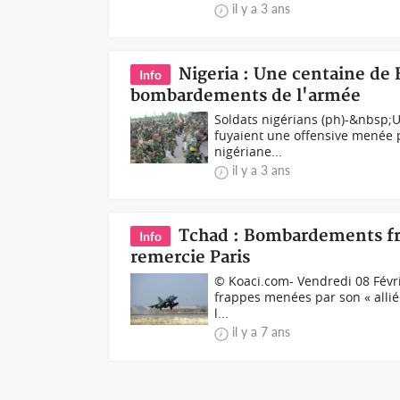
il y a 3 ans
Nigeria : Une centaine de
Info
bombardements de l'armée
Soldats nigérians (ph)-&nbsp;U
fuyaient une offensive menée pa
nigériane...
il y a 3 ans
Tchad : Bombardements fran
Info
remercie Paris
© Koaci.com- Vendredi 08 Févrie
frappes menées par son « allié
l...
il y a 7 ans