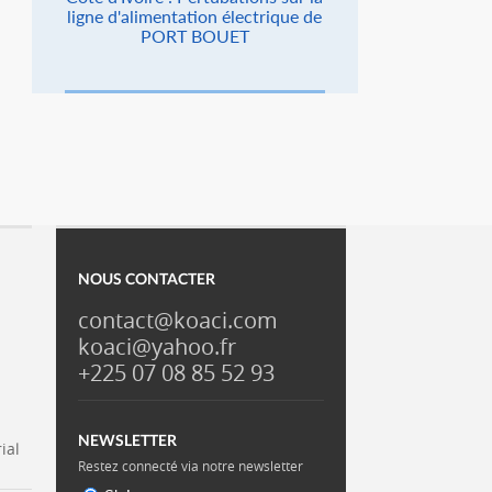
ligne d'alimentation électrique de
PORT BOUET
NOUS CONTACTER
contact@koaci.com
koaci@yahoo.fr
+225 07 08 85 52 93
NEWSLETTER
ial
Restez connecté via notre newsletter