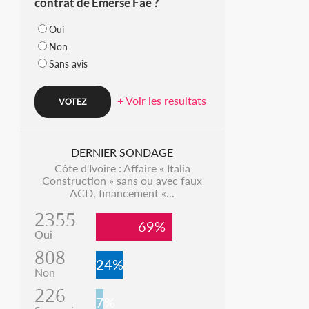
contrat de Emerse Faé ?
Oui
Non
Sans avis
+ Voir les resultats
DERNIER SONDAGE
Côte d'Ivoire : Affaire « Italia
Construction » sans ou avec faux
ACD, financement «...
2355
69%
Oui
808
24%
Non
226
7%