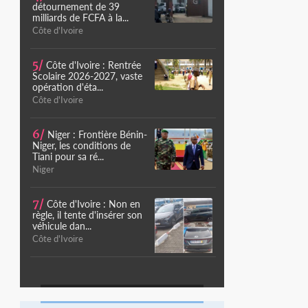
détournement de 39
milliards de FCFA à la...
Côte d'Ivoire
5/
Côte d'Ivoire : Rentrée
Scolaire 2026-2027, vaste
opération d'éta...
Côte d'Ivoire
6/
Niger : Frontière Bénin-
Niger, les conditions de
Tiani pour sa ré...
Niger
7/
Côte d'Ivoire : Non en
règle, il tente d'insérer son
véhicule dan...
Côte d'Ivoire