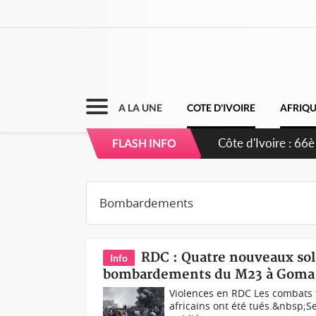
A LA UNE
COTE D'IVOIRE
AFRIQ
Côte d'Ivoire : 66è
FLASH INFO
grands investissem
RDC : Quatre nouveaux sold
Info
bombardements du M23 à Goma
Violences en RDC Les combats f
africains ont été tués.&nbsp;