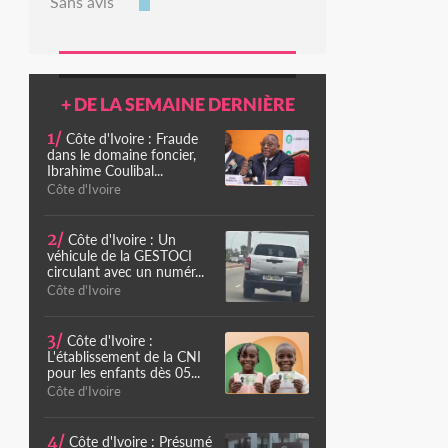
Sans avis
+ DE LA SEMAINE DERNIÈRE
1/
Côte d'Ivoire : Fraude
dans le domaine foncier,
Ibrahime Coulibal...
Côte d'Ivoire
2/
Côte d'Ivoire : Un
véhicule de la GESTOCI
circulant avec un numér...
Côte d'Ivoire
3/
Côte d'Ivoire :
L'établissement de la CNI
pour les enfants dès 05...
Côte d'Ivoire
4/
Côte d'Ivoire : Présumé