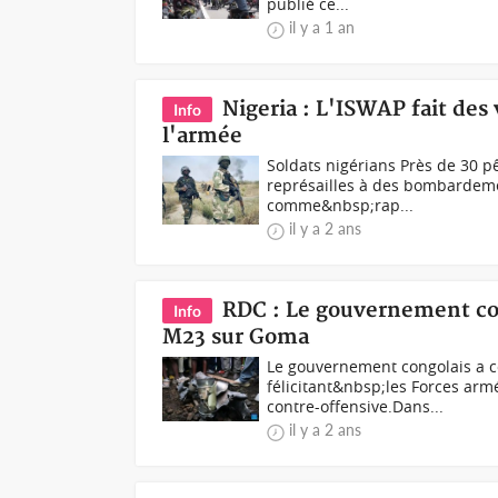
publié ce...
il y a 1 an
Nigeria : L'ISWAP fait de
Info
l'armée
Soldats nigérians Près de 30 p
représailles à des bombardeme
comme&nbsp;rap...
il y a 2 ans
RDC : Le gouvernement c
Info
M23 sur Goma
Le gouvernement congolais a 
félicitant&nbsp;les Forces ar
contre-offensive.Dans...
il y a 2 ans