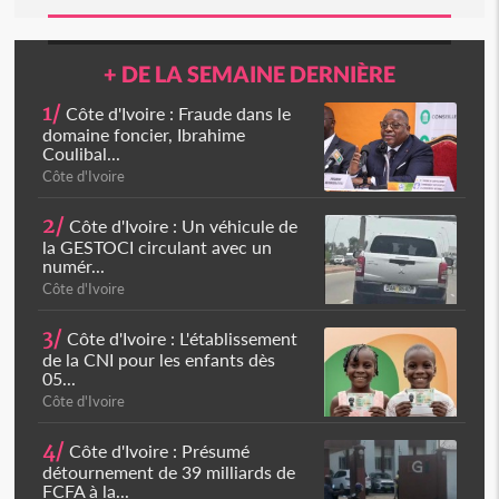
+ DE LA SEMAINE DERNIÈRE
1/
Côte d'Ivoire : Fraude dans le
domaine foncier, Ibrahime
Coulibal...
Côte d'Ivoire
2/
Côte d'Ivoire : Un véhicule de
la GESTOCI circulant avec un
numér...
Côte d'Ivoire
3/
Côte d'Ivoire : L'établissement
de la CNI pour les enfants dès
05...
Côte d'Ivoire
4/
Côte d'Ivoire : Présumé
détournement de 39 milliards de
FCFA à la...