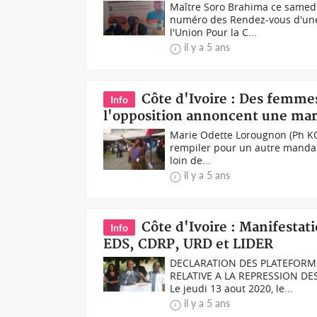
Maître Soro Brahima ce samedi
numéro des Rendez-vous d'une 
l'Union Pour la C...
il y a 5 ans
Côte d'Ivoire : Des femmes
Info
l'opposition annoncent une ma
Marie Odette Lorougnon (Ph KOA
rempiler pour un autre mandat,
loin de...
il y a 5 ans
Côte d'Ivoire : Manifestat
Info
EDS, CDRP, URD et LIDER
DECLARATION DES PLATEFORMES
RELATIVE A LA REPRESSION DE
Le jeudi 13 aout 2020, le...
il y a 5 ans