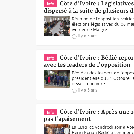
Côte d'Ivoire : Législative
Info
dispersé à la suite de plusieurs 
Réunion de l'opposition ivoirie
élections législatives du 06 ma
ivoirienne.Malgré...
il y a 5 ans
Côte d'Ivoire : Bédié repo
Info
avec les leaders de l'opposition
Bédié et des leaders de l'oppo
présidentielle du 31 OctobreHe
devait rencontre...
il y a 5 ans
Côte d'Ivoire : Après une 
Info
pas l'apaisement
La CDRP ce vendredi soir à Ab
Henri Konan Bédié a commencé 