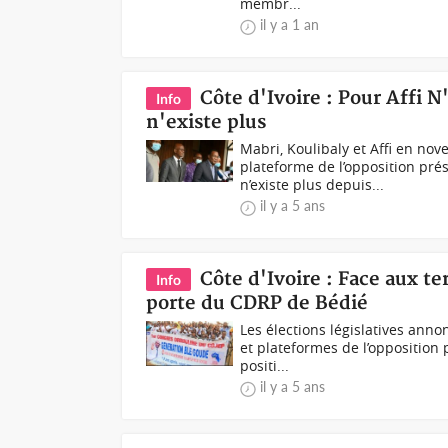
membr...
il y a 1 an
Côte d'Ivoire : Pour Affi 
Info
n'existe plus
Mabri, Koulibaly et Affi en no
plateforme de l’opposition pré
n’existe plus depuis...
il y a 5 ans
Côte d'Ivoire : Face aux te
Info
porte du CDRP de Bédié
Les élections législatives ann
et plateformes de l’opposition 
positi...
il y a 5 ans