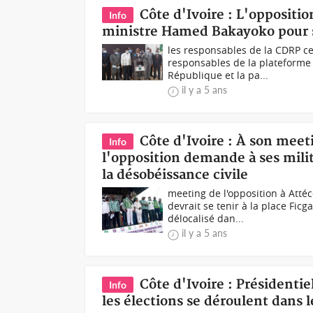
Côte d'Ivoire : L'oppositio
Info
ministre Hamed Bakayoko pour s
les responsables de la CDRP c
responsables de la plateforme p
République et la pa...
il y a 5 ans
Côte d'Ivoire : À son mee
Info
l'opposition demande à ses milit
la désobéissance civile
meeting de l'opposition à Atté
devrait se tenir à la place Fi
délocalisé dan...
il y a 5 ans
Côte d'Ivoire : Présidentie
Info
les élections se déroulent dans l