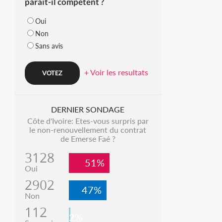
parait-il compétent ?
Oui
Non
Sans avis
+ Voir les resultats
DERNIER SONDAGE
Côte d'Ivoire: Etes-vous surpris par
le non-renouvellement du contrat
de Emerse Faé ?
3128
51%
Oui
2902
47%
Non
112
2%