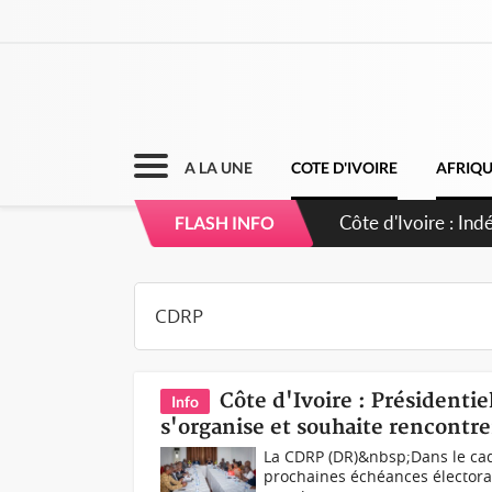
A LA UNE
COTE D'IVOIRE
AFRIQ
Sierra Leone : Un
FLASH INFO
d'avance
Côte d'Ivoire : Présidentie
Info
s'organise et souhaite rencontr
La CDRP (DR)&nbsp;Dans le cadr
prochaines échéances électorale