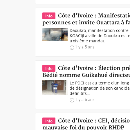
Côte d'Ivoire : Manifestat
Info
personnes et invite Ouattara à fa
Daoukro, manifestation contre
KOACI)La ville de Daoukro est e
troisième mandat...
il y a 5 ans
Côte d'Ivoire : Élection pr
Info
Bédié nomme Guikahué directe
Le PDCI est au terme d’un long
de désignation de son candidat 
définitifs...
il y a 6 ans
Côte d'Ivoire : CEI, décis
Info
mauvaise foi du pouvoir RHDP