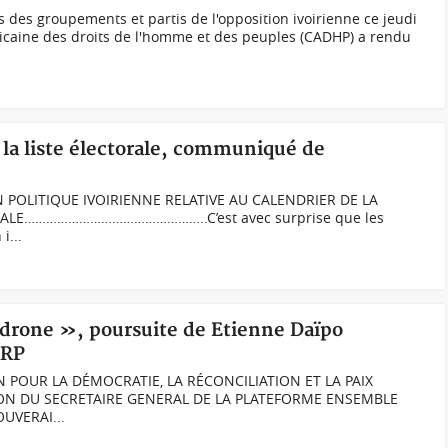
des groupements et partis de l'opposition ivoirienne ce jeudi
ricaine des droits de l'homme et des peuples (CADHP) a rendu
e la liste électorale, communiqué de
 POLITIQUE IVOIRIENNE RELATIVE AU CALENDRIER DE LA
ORALE…………………………………………..C’est avec surprise que les
i...
e drone », poursuite de Etienne Daïpo
DRP
 POUR LA DÉMOCRATIE, LA RÉCONCILIATION ET LA PAIX
TION DU SECRETAIRE GENERAL DE LA PLATEFORME ENSEMBLE
UVERAI...