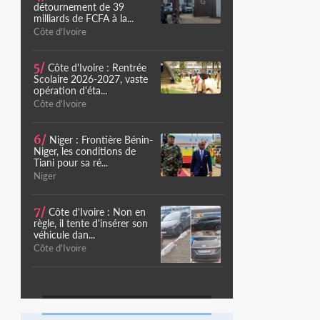
détournement de 39
milliards de FCFA à la...
Côte d'Ivoire
5/
Côte d'Ivoire : Rentrée
Scolaire 2026-2027, vaste
opération d'éta...
Côte d'Ivoire
6/
Niger : Frontière Bénin-
Niger, les conditions de
Tiani pour sa ré...
Niger
7/
Côte d'Ivoire : Non en
règle, il tente d'insérer son
véhicule dan...
Côte d'Ivoire