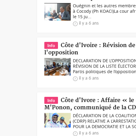
Ouégnin et les autres membres 
à Cocody (Ph KOACI)La cour af
le 15 ju...
il y a 6 ans
Côte d'Ivoire : Révision d
Info
l'opposition
DECLARATION DE L’OPPOSITION
RÉVISION DE LA LISTE ÉLECT
Partis politiques de l’opposition 
il y a 6 ans
Côte d'Ivore : Affaire « l
Info
M'Ponon, communiqué de la C
DÉCLARATION DE LA COALITION
(CDRP) RELATIVE A L’ARRESTA
POUR LA DEMOCRATIE ET LA SO
il y a 6 ans