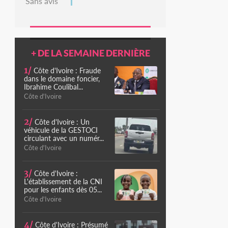
Sans avis
+ DE LA SEMAINE DERNIÈRE
1/
Côte d'Ivoire : Fraude
dans le domaine foncier,
Ibrahime Coulibal...
Côte d'Ivoire
2/
Côte d'Ivoire : Un
véhicule de la GESTOCI
circulant avec un numér...
Côte d'Ivoire
3/
Côte d'Ivoire :
L'établissement de la CNI
pour les enfants dès 05...
Côte d'Ivoire
4/
Côte d'Ivoire : Présumé