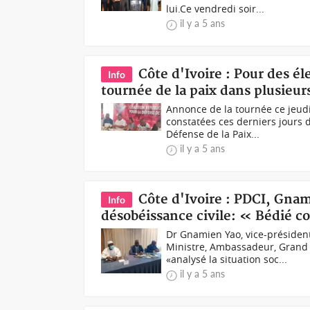
lui.Ce vendredi soir...
il y a 5 ans
Côte d'Ivoire : Pour des é
Info
tournée de la paix dans plusieurs
Annonce de la tournée ce jeud
constatées ces derniers jours d
Défense de la Paix...
il y a 5 ans
Côte d'Ivoire : PDCI, Gnam
Info
désobéissance civile: « Bédié
Dr Gnamien Yao, vice-présiden
Ministre, Ambassadeur, Grand 
«analysé la situation soc...
il y a 5 ans