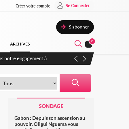
Se Connecter
Créer votre compte
S'abonner
0
ARCHIVES
s des amendements, un exclu
SONDAGE
Gabon : Depuis son ascension au
pouvoir, Oligui Nguema vous