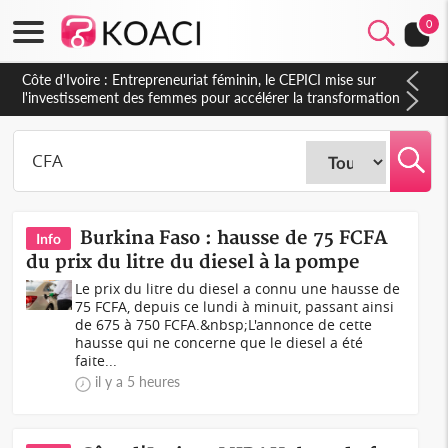
0
Côte d'Ivoire : Indépendance, le sous-préfet de Lobakuya
(Sassandra) relève des avancées importantes dans sa
circonscription
Burkina Faso : hausse de 75 FCFA
Info
du prix du litre du diesel à la pompe
Le prix du litre du diesel a connu une hausse de
75 FCFA, depuis ce lundi à minuit, passant ainsi
de 675 à 750 FCFA.&nbsp;L'annonce de cette
hausse qui ne concerne que le diesel a été
faite...
il y a 5 heures