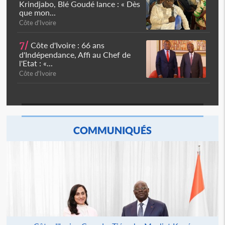
Krindjabo, Blé Goudé lance : « Dès
que mon...
Côte d'Ivoire
7/
Côte d'Ivoire : 66 ans
d'Indépendance, Affi au Chef de
l'Etat : «...
Côte d'Ivoire
COMMUNIQUÉS