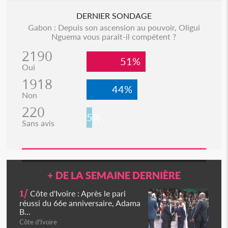
DERNIER SONDAGE
Gabon : Depuis son ascension au pouvoir, Oligui
Nguema vous parait-il compétent ?
2190
51%
Oui
1918
44%
Non
220
5%
Sans avis
+ DE LA SEMAINE DERNIÈRE
1/
Côte d'Ivoire : Après le pari
réussi du 66e anniversaire, Adama
B...
Côte d'Ivoire