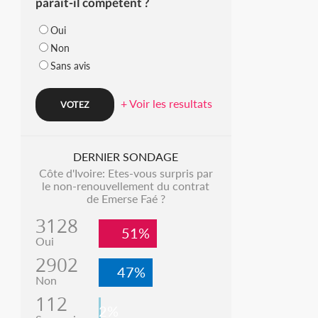
parait-il compétent ?
Oui
Non
Sans avis
+ Voir les resultats
DERNIER SONDAGE
Côte d'Ivoire: Etes-vous surpris par
le non-renouvellement du contrat
de Emerse Faé ?
3128
51%
Oui
2902
47%
Non
112
2%