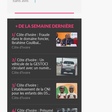
Sans avis
+ DE LA SEMAINE DERNIÈRE
1/
Côte d'Ivoire : Fraude
dans le domaine foncier,
Ibrahime Coulibal...
Côte d'Ivoire
2/
Côte d'Ivoire : Un
véhicule de la GESTOCI
circulant avec un numér...
Côte d'Ivoire
3/
Côte d'Ivoire :
L'établissement de la CNI
pour les enfants dès 05...
Côte d'Ivoire
4/
Côte d'Ivoire : Présumé