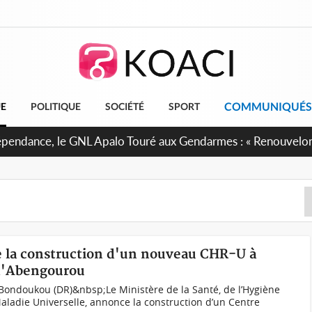
COMMUNIQUÉS
UE
POLITIQUE
SOCIÉTÉ
SPORT
dépendance, le GNL Apalo Touré aux Gendarmes : « Renouvelo
ssion avec honneur, discipline, loyauté et dévouement »
e la construction d'un nouveau CHR-U à
 d'Abengourou
ondoukou (DR)&nbsp;Le Ministère de la Santé, de l’Hygiène
aladie Universelle, annonce la construction d’un Centre