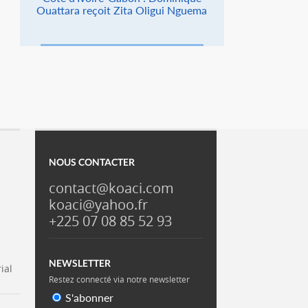
Ouattara reçoit Zita Oligui Nguema
NOUS CONTACTER
contact@koaci.com
koaci@yahoo.fr
+225 07 08 85 52 93
NEWSLETTER
ial
Restez connecté via notre newsletter
S'abonner