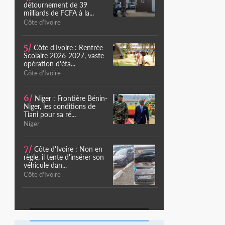
détournement de 39
milliards de FCFA à la...
Côte d'Ivoire
5/
Côte d'Ivoire : Rentrée
Scolaire 2026-2027, vaste
opération d'éta...
Côte d'Ivoire
6/
Niger : Frontière Bénin-
Niger, les conditions de
Tiani pour sa ré...
Niger
7/
Côte d'Ivoire : Non en
règle, il tente d'insérer son
véhicule dan...
Côte d'Ivoire