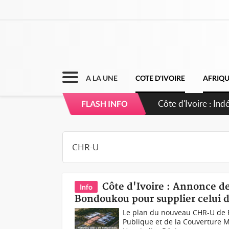
A LA UNE
COTE D'IVOIRE
AFRIQ
Côte d'Ivoire : In
FLASH INFO
accomplir notre mi
Côte d'Ivoire : Annonce d
Info
Bondoukou pour supplier celui
Le plan du nouveau CHR-U de B
Publique et de la Couverture M