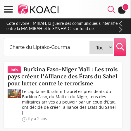
0
Côte d'Ivoire : MIRAH, la guerre des communiqués s'intensifie
entre la MA-MIRAH et le SYNHA-CI sur fond de
gouvernance et le projet de précompte sur les salaires des
agents
Burkina Faso-Niger Mali : Les trois
Info
pays créent l'Alliance des États du Sahel
pour lutter contre le terrorisme
Le capitaine Ibrahim TraoréLes présidents du
Burkina Faso, du Mali et du Niger, tous des
militaires arrivés au pouvoir par un coup d'Etat,
ont décidé de créer l'alliance des Etats du Sahel
(...
il y a 2 ans