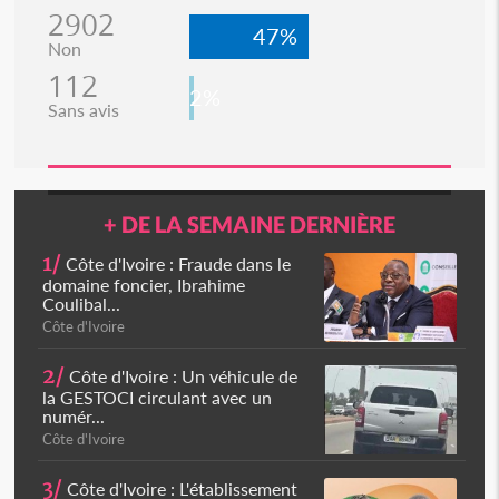
2902
47%
Non
112
2%
Sans avis
+ DE LA SEMAINE DERNIÈRE
1/
Côte d'Ivoire : Fraude dans le
domaine foncier, Ibrahime
Coulibal...
Côte d'Ivoire
2/
Côte d'Ivoire : Un véhicule de
la GESTOCI circulant avec un
numér...
Côte d'Ivoire
3/
Côte d'Ivoire : L'établissement