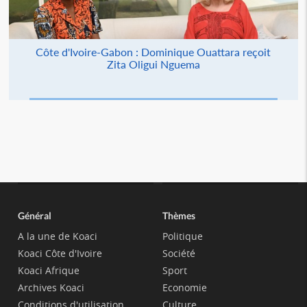
Côte d'Ivoire-Gabon : Dominique Ouattara reçoit
Zita Oligui Nguema
Général
Thèmes
A la une de Koaci
Politique
Koaci Côte d'Ivoire
Société
Koaci Afrique
Sport
Archives Koaci
Economie
Conditions d'utilisation
Culture