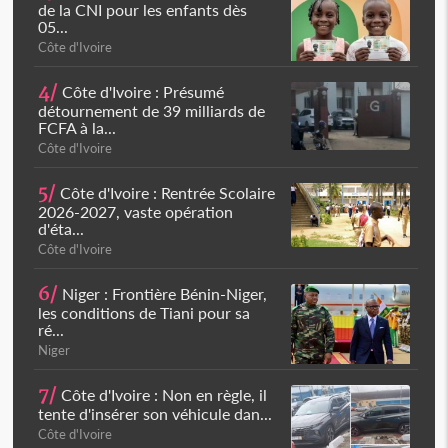
de la CNI pour les enfants dès
05...
Côte d'Ivoire
4/
Côte d'Ivoire : Présumé
détournement de 39 milliards de
FCFA à la...
Côte d'Ivoire
5/
Côte d'Ivoire : Rentrée Scolaire
2026-2027, vaste opération
d'éta...
Côte d'Ivoire
6/
Niger : Frontière Bénin-Niger,
les conditions de Tiani pour sa
ré...
Niger
7/
Côte d'Ivoire : Non en règle, il
tente d'insérer son véhicule dan...
Côte d'Ivoire