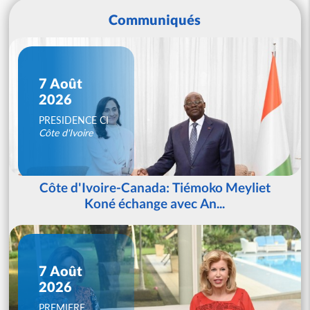
Communiqués
7 Août
2026
PRESIDENCE CI
Côte d'Ivoire
Côte d'Ivoire-Canada: Tiémoko Meyliet
Koné échange avec An...
7 Août
2026
PREMIERE