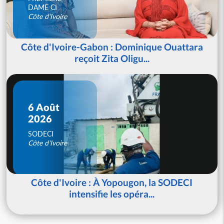
DAME CI
Côte d'Ivoire
Côte d'Ivoire-Gabon : Dominique Ouattara
reçoit Zita Oligu...
6 Août
2026
SODECI
Côte d'Ivoire
Côte d'Ivoire : À Yopougon, la SODECI
intensifie les opéra...