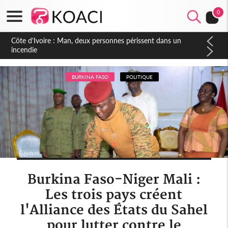
0
Côte d'Ivoire : Séileu, la célébration de la fête nationale
transformée en vaste campagne contre les produits
dépigmentants dangereux
BURKINA FASO
POLITIQUE
Burkina Faso-Niger Mali :
Les trois pays créent
l'Alliance des États du Sahel
pour lutter contre le