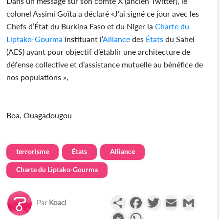
Dans un message sur son comte X (ancien Twitter), le
colonel Assimi Goïta a déclaré «J’ai signé ce jour avec les
Chefs d’État du Burkina Faso et du Niger la
Charte du
Liptako-Gourma
instituant l’
Alliance
des
États
du Sahel
(AES) ayant pour objectif d’établir une architecture de
défense collective et d’assistance mutuelle au bénéfice de
nos populations »,
Boa, Ouagadougou
terrorisme
États
Alliance
Charte du Liptako-Gourma
Partager
Facebook
Twitter
Email
Gmail
Par
Koaci
Messenger
WhatsApp