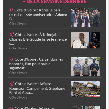
+ DE LA SEMAINE DERNIÈRE
1/
Côte d'Ivoire : Après le pari
réussi du 66e anniversaire, Adama
B...
Côte d'Ivoire
2/
Côte d'Ivoire : À Krindjabo,
Charles Blé Goudé brise le silence
s...
Côte d'Ivoire
3/
Côte d'Ivoire : 02 gendarmes
honorés, l'un pour saisie
significat...
Côte d'Ivoire
4/
Côte d'Ivoire : Affaire
Koumassi Campement, Stéphane
Bahi et Assa...
Côte d'Ivoire
5/
Côte d'Ivoire : Marcory,