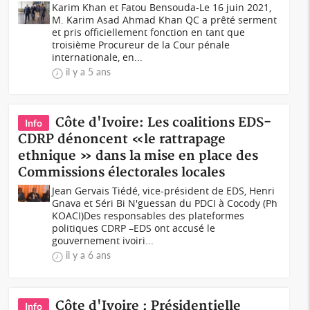
Karim Khan et Fatou Bensouda-Le 16 juin 2021,
M. Karim Asad Ahmad Khan QC a prêté serment
et pris officiellement fonction en tant que
troisième Procureur de la Cour pénale
internationale, en...
il y a 5 ans
Côte d'Ivoire: Les coalitions EDS-
Info
CDRP dénoncent «le rattrapage
ethnique » dans la mise en place des
Commissions électorales locales
Jean Gervais Tiédé, vice-président de EDS, Henri
Gnava et Séri Bi N'guessan du PDCI à Cocody (Ph
KOACI)Des responsables des plateformes
politiques CDRP –EDS ont accusé le
gouvernement ivoiri...
il y a 6 ans
Côte d'Ivoire : Présidentielle
Info