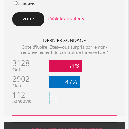
Sans avis
+ Voir les resultats
DERNIER SONDAGE
Côte d'Ivoire: Etes-vous surpris par le non-
renouvellement du contrat de Emerse Faé ?
3128
51%
Oui
2902
47%
Non
112
2%
Sans avis