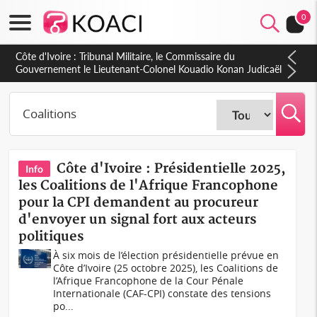
0
Côte d'Ivoire : Tribunal Militaire, le Commissaire du
Gouvernement le Lieutenant-Colonel Kouadio Konan Judicaël
fait le bilan de l'année judiciaire 2025-2026
Côte d'Ivoire : Présidentielle 2025,
Info
les Coalitions de l'Afrique Francophone
pour la CPI demandent au procureur
d'envoyer un signal fort aux acteurs
politiques
À six mois de l’élection présidentielle prévue en
Côte d’Ivoire (25 octobre 2025), les Coalitions de
l’Afrique Francophone de la Cour Pénale
Internationale (CAF-CPI) constate des tensions
po...