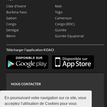
Côte d'Ivoire
Mali
Burkina Faso
Togo
Gabon
Cameroun
Congo
Congo (RDC)
Sénégal
Guinée
Bénin
Guinée Equatorial
Télécharger l'application KOACI
NOUS CONTACTER
contact@koaci.com
koaci@yahoo.fr
En poursuivant votre navigation sur ce site, vous
+225 07 08 85 52 93
acceptez l'utilisation de Cookies pour vous