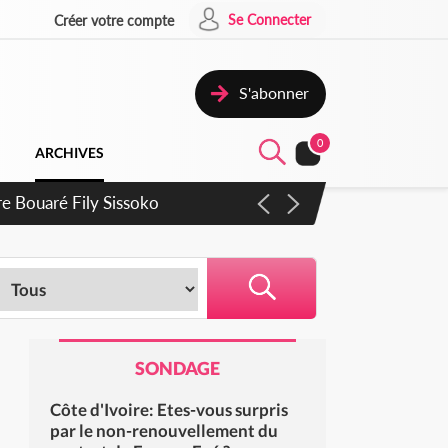
Se Connecter
Créer votre compte
S'abonner
0
ARCHIVES
rie Dangote en juillet
SONDAGE
Côte d'Ivoire: Etes-vous surpris
par le non-renouvellement du