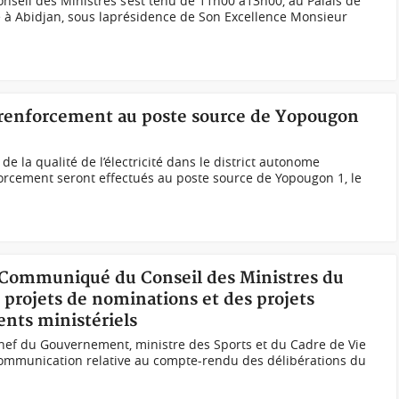
onseil des Ministres s’est tenu de 11h00 à13h00, au Palais de
e à Abidjan, sous laprésidence de Son Excellence Monsieur
e renforcement au poste source de Yopougon
de la qualité de l’électricité dans le district autonome
forcement seront effectués au poste source de Yopougon 1, le
 Communiqué du Conseil des Ministres du
x projets de nominations et des projets
nts ministériels
Chef du Gouvernement, ministre des Sports et du Cadre de Vie
 communication relative au compte-rendu des délibérations du