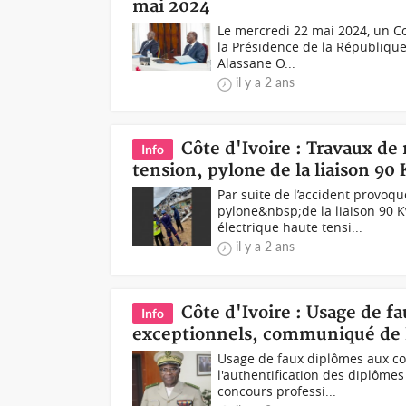
mai 2024
Le mercredi 22 mai 2024, un Co
la Présidence de la République
Alassane O...
il y a 2 ans
Côte d'Ivoire : Travaux de 
Info
tension, pylone de la liaison 
Par suite de l’accident provoqu
pylone&nbsp;de la liaison 90 K
électrique haute tensi...
il y a 2 ans
Côte d'Ivoire : Usage de f
Info
exceptionnels, communiqué de l
Usage de faux diplômes aux co
l'authentification des diplômes
concours professi...