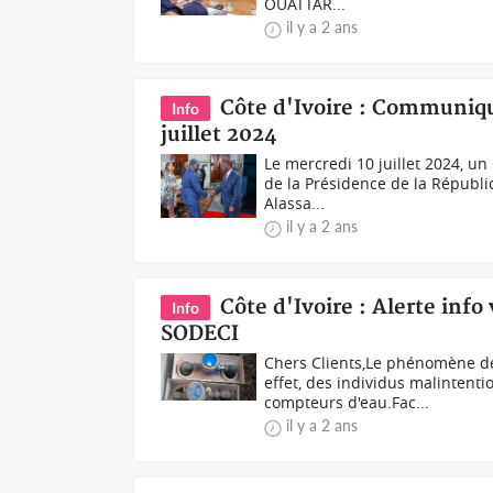
OUATTAR...
il y a 2 ans
Côte d'Ivoire : Communiqu
Info
juillet 2024
Le mercredi 10 juillet 2024, un
de la Présidence de la Républi
Alassa...
il y a 2 ans
Côte d'Ivoire : Alerte inf
Info
SODECI
Chers Clients,Le phénomène de
effet, des individus malintenti
compteurs d'eau.Fac...
il y a 2 ans