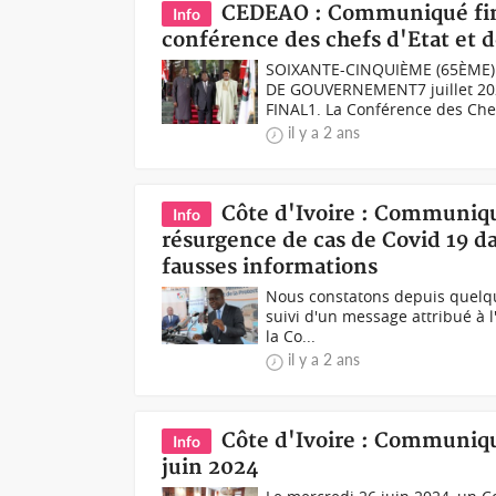
CEDEAO : Communiqué final
Info
conférence des chefs d'Etat et
SOIXANTE-CINQUIÈME (65ÈME)
DE GOUVERNEMENT7 juillet 20
FINAL1. La Conférence des Chef
il y a 2 ans
Côte d'Ivoire : Communiqué
Info
résurgence de cas de Covid 19 da
fausses informations
Nous constatons depuis quelques
suivi d'un message attribué à l
la Co...
il y a 2 ans
Côte d'Ivoire : Communiqu
Info
juin 2024