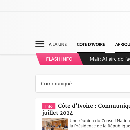
A LA UNE
COTE D'IVOIRE
AFRIQ
Nigeria : Le Togo 
FLASH INFO
Côte d'Ivoire : Communiqu
Info
juillet 2024
Une réunion du Conseil National
la Présidence de la Républiqu