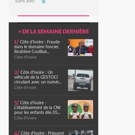
Sans avis
+ DE LA SEMAINE DERNIÈRE
1/
Côte d'Ivoire : Fraude
dans le domaine foncier,
Ibrahime Coulibal...
Côte d'Ivoire
2/
Côte d'Ivoire : Un
véhicule de la GESTOCI
circulant avec un numér...
Côte d'Ivoire
3/
Côte d'Ivoire :
L'établissement de la CNI
pour les enfants dès 05...
Côte d'Ivoire
4/
Côte d'Ivoire : Présumé