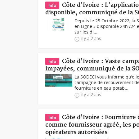
Côte d'Ivoire : L'applica
Info
disponible, communiqué de la 
Depuis le 25 Octobre 2022, la
en Ligne » disponible 24h /24 
sur les di...
il y a 2 ans
Côte d'Ivoire : Vaste cam
Info
impayées, communiqué de la S
La SODECI vous informe qu'elle
campagne de recouvrement des 
fourniture en eau potab...
il y a 2 ans
Côte d'Ivoire : Fourniture
Info
comme fournisseur agréé, les pop
opérateurs autorisées