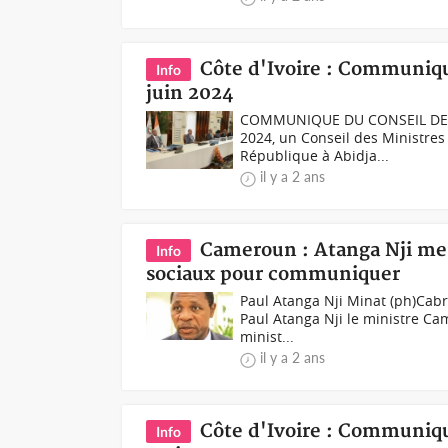
Côte d'Ivoire : Communiqu
Info
juin 2024
COMMUNIQUE DU CONSEIL DES 
2024, un Conseil des Ministres 
République à Abidja...
il y a 2 ans
Cameroun : Atanga Nji mena
Info
sociaux pour communiquer
Paul Atanga Nji Minat (ph)Cabr
Paul Atanga Nji le ministre Cam
minist...
il y a 2 ans
Côte d'Ivoire : Communiqu
Info