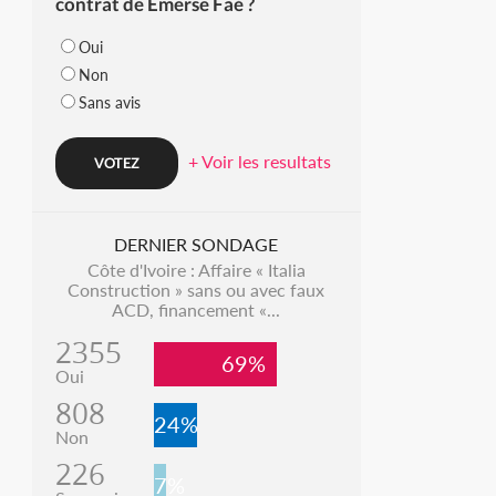
contrat de Emerse Faé ?
Oui
Non
Sans avis
+ Voir les resultats
DERNIER SONDAGE
Côte d'Ivoire : Affaire « Italia
Construction » sans ou avec faux
ACD, financement «...
2355
69%
Oui
808
24%
Non
226
7%