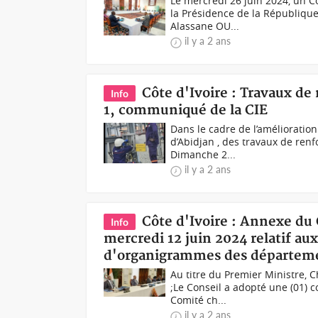
Le mercredi 26 juin 2024, un C
la Présidence de la Républiqu
Alassane OU...
il y a 2 ans
Côte d'Ivoire : Travaux d
Info
1, communiqué de la CIE
Dans le cadre de l’amélioration 
d’Abidjan , des travaux de ren
Dimanche 2...
il y a 2 ans
Côte d'Ivoire : Annexe du
Info
mercredi 12 juin 2024 relatif au
d'organigrammes des départeme
Au titre du Premier Ministre, 
;Le Conseil a adopté une (01)
Comité ch...
il y a 2 ans