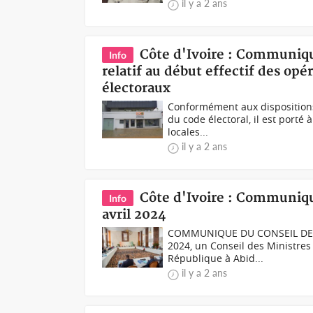
il y a 2 ans
Côte d'Ivoire : Communiqu
Info
relatif au début effectif des op
électoraux
Conformément aux dispositions
du code électoral, il est porté
locales...
il y a 2 ans
Côte d'Ivoire : Communiqu
Info
avril 2024
COMMUNIQUE DU CONSEIL DES M
2024, un Conseil des Ministres 
République à Abid...
il y a 2 ans