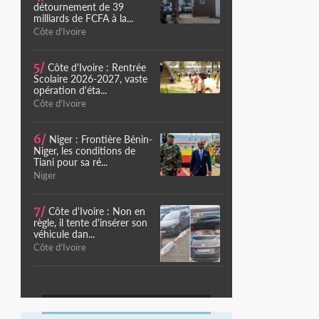
détournement de 39
milliards de FCFA à la...
Côte d'Ivoire
5/
Côte d'Ivoire : Rentrée
Scolaire 2026-2027, vaste
opération d'éta...
Côte d'Ivoire
6/
Niger : Frontière Bénin-
Niger, les conditions de
Tiani pour sa ré...
Niger
7/
Côte d'Ivoire : Non en
règle, il tente d'insérer son
véhicule dan...
Côte d'Ivoire