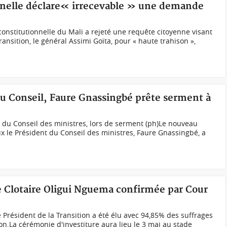
onnelle déclare« irrecevable » une demande
constitutionnelle du Mali a rejeté une requête citoyenne visant
ransition, le général Assimi Goïta, pour « haute trahison »,
du Conseil, Faure Gnassingbé prête serment à
 du Conseil des ministres, lors de serment (ph)Le nouveau
ux le Président du Conseil des ministres, Faure Gnassingbé, a
ce Clotaire Oligui Nguema confirmée par Cour
 Président de la Transition a été élu avec 94,85% des suffrages
tion.La cérémonie d'investiture aura lieu le 3 mai au stade