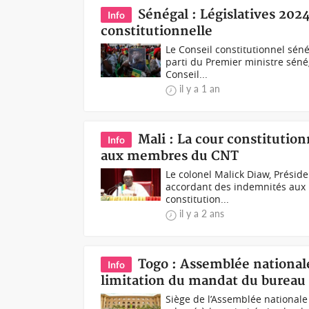
Sénégal : Législatives 2024
Info
constitutionnelle
Le Conseil constitutionnel séné
parti du Premier ministre séné
Conseil...
il y a 1 an
Mali : La cour constitutio
Info
aux membres du CNT
Le colonel Malick Diaw, Présid
accordant des indemnités aux m
constitution...
il y a 2 ans
Togo : Assemblée nationale
Info
limitation du mandat du bureau
Siège de l’Assemblée nationale