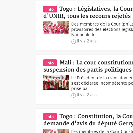
Togo : Législatives, la Cou
Info
d'UNIR, tous les recours rejetés
Des membres de la Cour (ph)La 
provisoires des élections légi
Nationale In...
il y a 2 ans
Mali : La cour constitutio
Info
suspension des partis politiques
Le Président de la transition e
s'est déclarée incompétente po
prise pa...
il y a 2 ans
Togo : Constitution, la Cou
Info
demande d'avis du député Gerr
Les membres de la Cour Constit