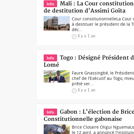
Mali : La Cour constituti
Info
de destitution d'Assimi Goïta
Cour constitutionnelleLa Cour 
à destituer le président de la T
déc...
il y a 1 an
Togo : Désigné Président 
Info
Lomé
Faure Gnassingbé, le Président
chef de l’Exécutif au Togo, mie
prêté ser...
il y a 1 an
Gabon : L'élection de Bri
Info
Constitutionnelle gabonaise
Brice Clotaire Oligui NguemaLe
le 12 avril, a annoncé l'institu