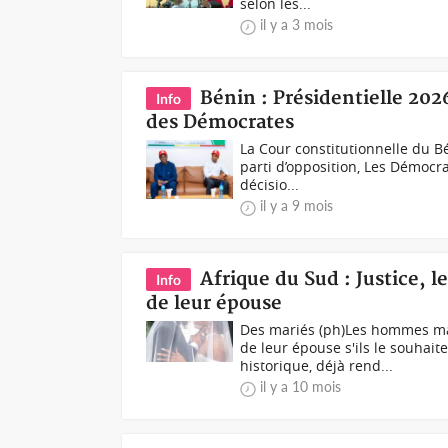
selon les...
il y a 3 mois
Bénin : Présidentielle 2026
Info
des Démocrates
La Cour constitutionnelle du Bé
parti d’opposition, Les Démocra
décisio...
il y a 9 mois
Afrique du Sud : Justice, 
Info
de leur épouse
Des mariés (ph)Les hommes ma
de leur épouse s'ils le souhait
historique, déjà rend...
il y a 10 mois