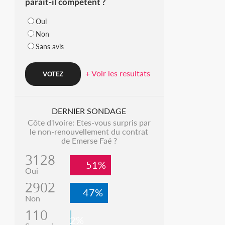
parait-il compétent ?
Oui
Non
Sans avis
+ Voir les resultats
DERNIER SONDAGE
Côte d'Ivoire: Etes-vous surpris par
le non-renouvellement du contrat
de Emerse Faé ?
3128
51%
Oui
2902
47%
Non
110
2%