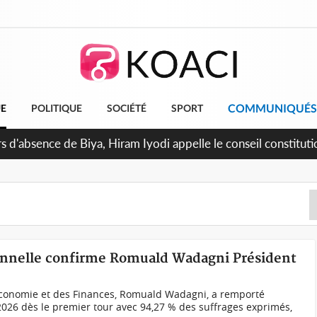
COMMUNIQUÉS
UE
POLITIQUE
SOCIÉTÉ
SPORT
in de la pagaille au PDCI-RDA, Lessiehi bannit les mouvement
ionnelle confirme Romuald Wadagni Président
’Économie et des Finances, Romuald Wadagni, a remporté
il 2026 dès le premier tour avec 94,27 % des suffrages exprimés,