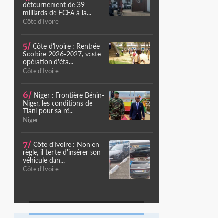
détournement de 39
milliards de FCFA à la...
Côte d'Ivoire
5/
Côte d'Ivoire : Rentrée
Scolaire 2026-2027, vaste
opération d'éta...
Côte d'Ivoire
6/
Niger : Frontière Bénin-
Niger, les conditions de
Tiani pour sa ré...
Niger
7/
Côte d'Ivoire : Non en
règle, il tente d'insérer son
véhicule dan...
Côte d'Ivoire