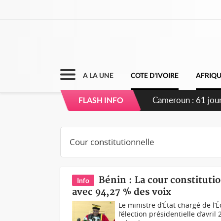
A LA UNE
COTE D'IVOIRE
AFRIQ
Côte d'Ivoire : F
FLASH INFO
Bénin : La cour constitut
Info
avec 94,27 % des voix
Le ministre d’État chargé de l
l’élection présidentielle d’avr