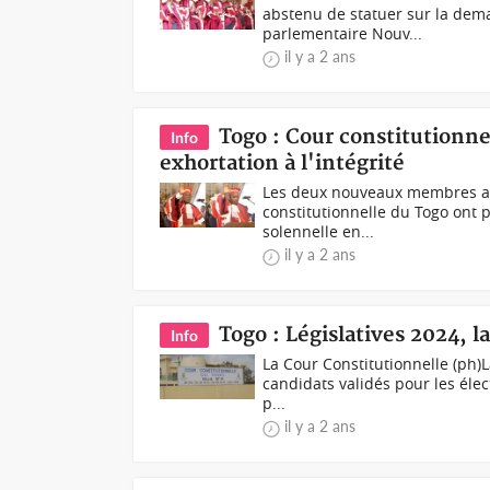
abstenu de statuer sur la dem
parlementaire Nouv...
il y a 2 ans
Togo : Cour constitution
Info
exhortation à l'intégrité
Les deux nouveaux membres ay
constitutionnelle du Togo ont 
solennelle en...
il y a 2 ans
Togo : Législatives 2024, l
Info
La Cour Constitutionnelle (ph)L
candidats validés pour les élec
p...
il y a 2 ans