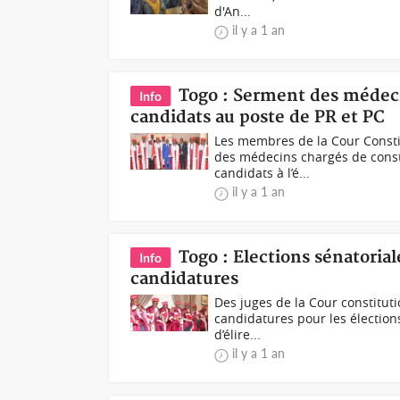
d'An...
il y a 1 an
Togo : Serment des médeci
Info
candidats au poste de PR et PC
Les membres de la Cour Consti
des médecins chargés de consta
candidats à l’é...
il y a 1 an
Togo : Elections sénatorial
Info
candidatures
Des juges de la Cour constituti
candidatures pour les élections
d’élire...
il y a 1 an