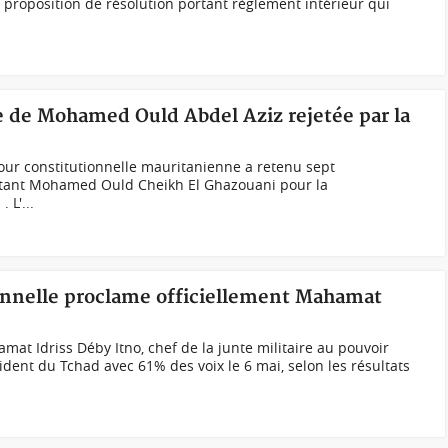
a proposition de résolution portant règlement intérieur qui
e de Mohamed Ould Abdel Aziz rejetée par la
ur constitutionnelle mauritanienne a retenu sept
rtant Mohamed Ould Cheikh El Ghazouani pour la
 L'...
ionnelle proclame officiellement Mahamat
t Idriss Déby Itno, chef de la junte militaire au pouvoir
sident du Tchad avec 61% des voix le 6 mai, selon les résultats