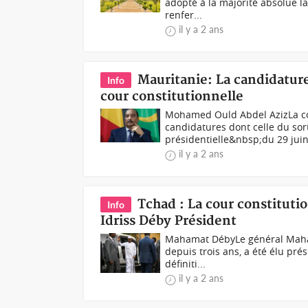
adopté à la majorité absolue l
renfer...
il y a 2 ans
Mauritanie: La candidatur
Info
cour constitutionnelle
Mohamed Ould Abdel Aziz La co
candidatures dont celle du so
présidentielle&nbsp;du 29 juin .
il y a 2 ans
Tchad : La cour constitut
Info
Idriss Déby Président
Mahamat DébyLe général Mahama
depuis trois ans, a été élu pré
définiti...
il y a 2 ans