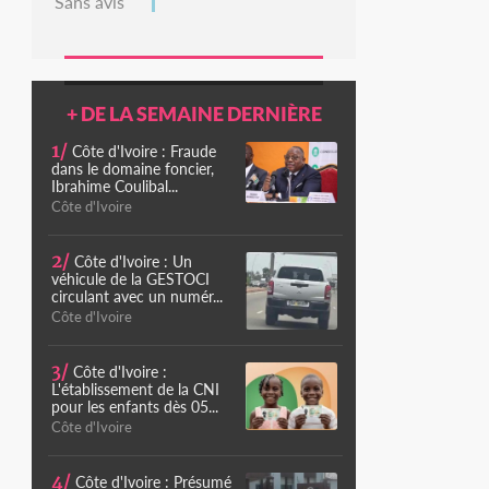
Sans avis
+ DE LA SEMAINE DERNIÈRE
1/
Côte d'Ivoire : Fraude
dans le domaine foncier,
Ibrahime Coulibal...
Côte d'Ivoire
2/
Côte d'Ivoire : Un
véhicule de la GESTOCI
circulant avec un numér...
Côte d'Ivoire
3/
Côte d'Ivoire :
L'établissement de la CNI
pour les enfants dès 05...
Côte d'Ivoire
4/
Côte d'Ivoire : Présumé