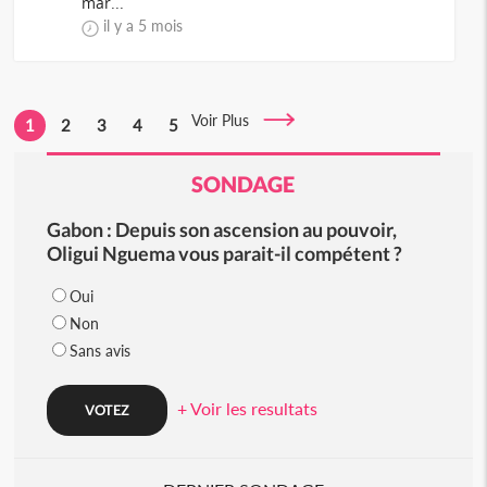
mar...
il y a 5 mois
Voir Plus
1
2
3
4
5
SONDAGE
Gabon : Depuis son ascension au pouvoir,
Oligui Nguema vous parait-il compétent ?
Oui
Non
Sans avis
+ Voir les resultats