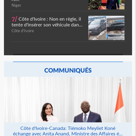
Niger
7/
Côte d'Ivoire : Non en règle, il
tente d'insérer son véhicule dan...
Côte d'Ivoire
COMMUNIQUÉS
Côte d'Ivoire-Canada: Tiémoko Meyliet Koné
échange avec Anita Anand, Ministre des Affaires é...