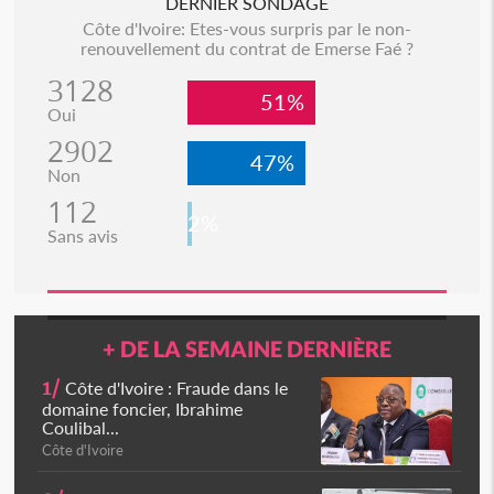
DERNIER SONDAGE
Côte d'Ivoire: Etes-vous surpris par le non-
renouvellement du contrat de Emerse Faé ?
3128
51%
Oui
2902
47%
Non
112
2%
Sans avis
+ DE LA SEMAINE DERNIÈRE
1/
Côte d'Ivoire : Fraude dans le
domaine foncier, Ibrahime
Coulibal...
Côte d'Ivoire