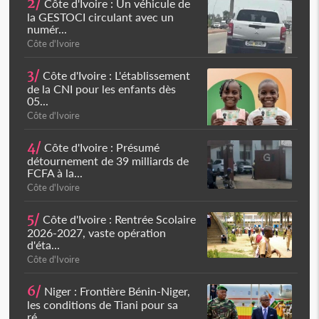
2/
Côte d'Ivoire : Un véhicule de
la GESTOCI circulant avec un
numér...
Côte d'Ivoire
3/
Côte d'Ivoire : L'établissement
de la CNI pour les enfants dès
05...
Côte d'Ivoire
4/
Côte d'Ivoire : Présumé
détournement de 39 milliards de
FCFA à la...
Côte d'Ivoire
5/
Côte d'Ivoire : Rentrée Scolaire
2026-2027, vaste opération
d'éta...
Côte d'Ivoire
6/
Niger : Frontière Bénin-Niger,
les conditions de Tiani pour sa
ré...