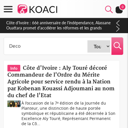
0
Côte d'Ivoire : À Abidjan, Amadou Oury Bah admire le modèle
ivoirien et veut s'en inspirer pour accélérer le développement
de la Guinée
Côte d'Ivoire : Aly Touré décoré
Info
Commandeur de l'Ordre du Mérite
Agricole pour service rendu à la Nation
par Kobenan Kouassi Adjoumani au nom
du chef de l'Etat
À l’occasion de la 7ᵉ édition de la Journée du
Planteur, une distinction de haute portée
symbolique et républicaine a été décernée à Son
Excellence Aly Touré, Représentant Permanent
de la Cô...