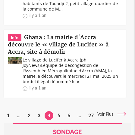
habitants de Touadji 2, petit village-quartier de
la commune de M...
il y a 1 an
Ghana : La mairie d'Accra
Info
découvre le « village de Lucifer » à
Accra, site à démolir
Le village de Lucifer à Accra (ph
JoyNews)L'équipe de décongestion de
l'Assemblée Métropolitaine d'Accra (AMA), la
mairie, a découvert le mercredi 21 mai 2025 un
bordel illégal dénommé le «...
il y a 1 an
Voir Plus
1
...
2
3
4
5
6
...
27
SONDAGE