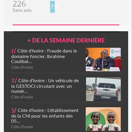
226
7%
Sans avis
+ DE LA SEMAINE DERNIÈRE
1/
Côte d'Ivoire : Fraude dans le
domaine foncier, Ibrahime
Coulibal...
Côte d'Ivoire
2/
Côte d'Ivoire : Un véhicule de
la GESTOCI circulant avec un
numér...
Côte d'Ivoire
3/
Côte d'Ivoire : L'établissement
de la CNI pour les enfants dès
05...
Côte d'Ivoire