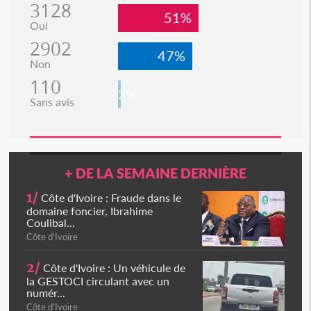
3128
51%
Oui
2902
47%
Non
110
2%
Sans avis
+ DE LA SEMAINE DERNIÈRE
1/
Côte d'Ivoire : Fraude dans le
domaine foncier, Ibrahime
Coulibal...
Côte d'Ivoire
2/
Côte d'Ivoire : Un véhicule de
la GESTOCI circulant avec un
numér...
Côte d'Ivoire