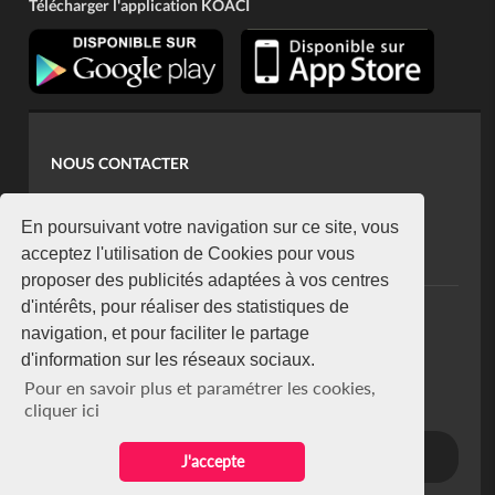
Télécharger l'application KOACI
NOUS CONTACTER
contact@koaci.com
koaci@yahoo.fr
En poursuivant votre navigation sur ce site, vous
+225 07 08 85 52 93
acceptez l'utilisation de Cookies pour vous
proposer des publicités adaptées à vos centres
d'intérêts, pour réaliser des statistiques de
NEWSLETTER
navigation, et pour faciliter le partage
Restez connecté via notre newsletter
d'information sur les réseaux sociaux.
S'abonner
Pour en savoir plus et paramétrer les cookies,
Se désabonner
cliquer ici
J'accepte