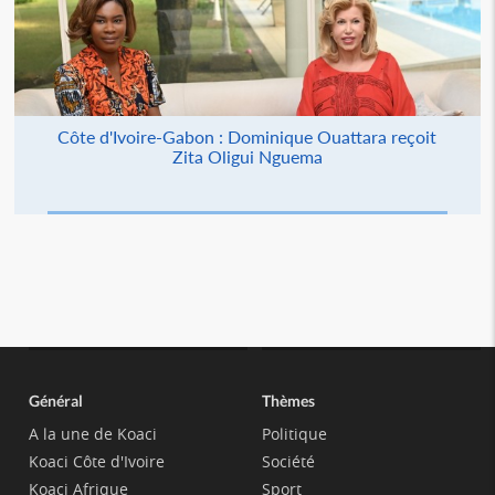
Côte d'Ivoire-Gabon : Dominique Ouattara reçoit
Zita Oligui Nguema
Général
Thèmes
A la une de Koaci
Politique
Koaci Côte d'Ivoire
Société
Koaci Afrique
Sport