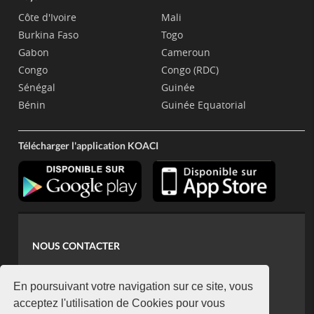
Côte d'Ivoire
Mali
Burkina Faso
Togo
Gabon
Cameroun
Congo
Congo (RDC)
Sénégal
Guinée
Bénin
Guinée Equatorial
Télécharger l'application KOACI
NOUS CONTACTER
contact@koaci.com
koaci@yahoo.fr
En poursuivant votre navigation sur ce site, vous
+225 07 08 85 52 93
acceptez l'utilisation de Cookies pour vous