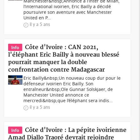
Manchester&nbsp; Annoncé à l’Inter de Milan,
l’international ivoirien, Eric Bailly a décidé
poursuivre son aventure avec Manchester
United en P...
il y a 5 ans
Côte d'Ivoire : CAN 2021,
Info
l'éléphant Eric Bailly à nouveau blessé
pourrait manquer la double
confrontation contre Madagascar
Eric Bailly&nbsp;Un nouveau coup dur pour le
défenseur ivoirien Eric Bailly. Son
entraîneur&nbsp;Ole Gunnar Solskjaer, de
Manchester United annonce ce
mercredi&nbsp;que l’éléphant sera indis...
il y a 5 ans
Côte d'Ivoire : La pépite ivoirienne
Info
Amad Diallo Traoré devrait rejoindre