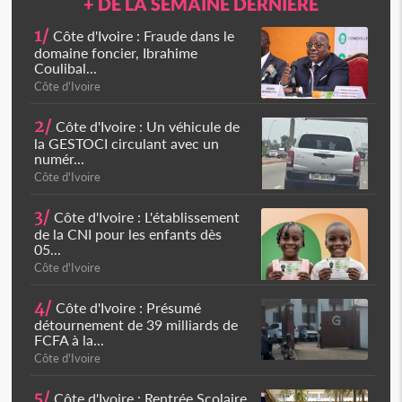
+ DE LA SEMAINE DERNIÈRE
1/
Côte d'Ivoire : Fraude dans le
domaine foncier, Ibrahime
Coulibal...
Côte d'Ivoire
2/
Côte d'Ivoire : Un véhicule de
la GESTOCI circulant avec un
numér...
Côte d'Ivoire
3/
Côte d'Ivoire : L'établissement
de la CNI pour les enfants dès
05...
Côte d'Ivoire
4/
Côte d'Ivoire : Présumé
détournement de 39 milliards de
FCFA à la...
Côte d'Ivoire
5/
Côte d'Ivoire : Rentrée Scolaire