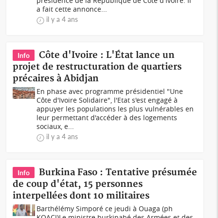
présidence de la République de Côte d'Ivoire. Il
a fait cette annonce...
il y a 4 ans
Côte d'Ivoire : L'État lance un
Info
projet de restructuration de quartiers
précaires à Abidjan
En phase avec programme présidentiel "Une
Côte d'Ivoire Solidaire", l'Etat s'est engagé à
appuyer les populations les plus vulnérables en
leur permettant d'accéder à des logements
sociaux, e...
il y a 4 ans
Burkina Faso : Tentative présumée
Info
de coup d'état, 15 personnes
interpellées dont 10 militaires
Barthélémy Simporé ce jeudi à Ouaga (ph
KOACI)Le ministre burkinabé des Armées et des