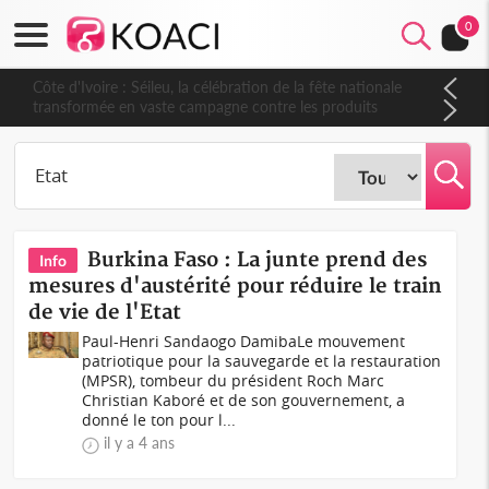
0
Côte d'Ivoire : Séileu, la célébration de la fête nationale
transformée en vaste campagne contre les produits
dépigmentants dangereux
Burkina Faso : La junte prend des
Info
mesures d'austérité pour réduire le train
de vie de l'Etat
Paul-Henri Sandaogo DamibaLe mouvement
patriotique pour la sauvegarde et la restauration
(MPSR), tombeur du président Roch Marc
Christian Kaboré et de son gouvernement, a
donné le ton pour l...
il y a 4 ans