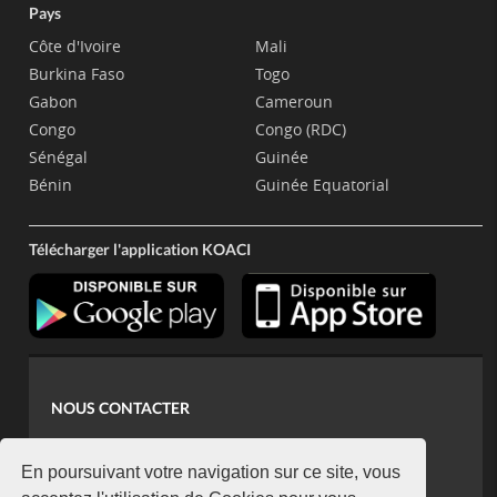
Pays
Côte d'Ivoire
Mali
Burkina Faso
Togo
Gabon
Cameroun
Congo
Congo (RDC)
Sénégal
Guinée
Bénin
Guinée Equatorial
Télécharger l'application KOACI
NOUS CONTACTER
contact@koaci.com
koaci@yahoo.fr
En poursuivant votre navigation sur ce site, vous