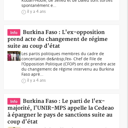
Kouan-Houlé, de Seileu et de Daleu sont sorties
spontanément e...
il y a 4 ans
Burkina Faso : L'ex-opposition
Info
prend acte du changement de régime
suite au coup d'état
Les partis politiques membres du cadre de
concertation de&nbsp;l’ex- Chef de File de
l’Opposition Politique (CFOP) ont dit prendre acte
du changement de régime intervenu au Burkina
Faso aprè...
il y a 4 ans
Burkina Faso : Le parti de l'ex-
Info
majorité, l'UNIR-MPS appelle la Cedeao
à épargner le pays de sanctions suite au
coup d'état