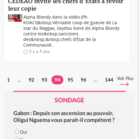
CEDEAO invite les chefs d'Etats à revoir
leur copie
Alpha Blondy dans la vidéo (Ph
KOACI)&nbsp;Véritable coup de gueule de La
star du Reggae, Seydou Koné dit Alpha Blondy
contre les&nbsp;sanctions
des&nbsp;&nbsp;chefs d’État de la
Communauté...
il y a 4 ans
Voir Plus
1
...
92
93
94
95
96
...
144
SONDAGE
Gabon : Depuis son ascension au pouvoir,
Oligui Nguema vous parait-il compétent ?
Oui