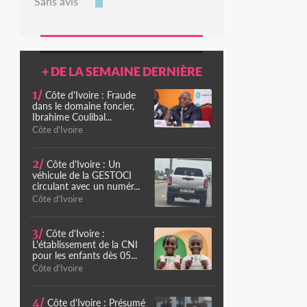
Sans avis
+ DE LA SEMAINE DERNIÈRE
1/
Côte d'Ivoire : Fraude
dans le domaine foncier,
Ibrahime Coulibal...
Côte d'Ivoire
2/
Côte d'Ivoire : Un
véhicule de la GESTOCI
circulant avec un numér...
Côte d'Ivoire
3/
Côte d'Ivoire :
L'établissement de la CNI
pour les enfants dès 05...
Côte d'Ivoire
4/
Côte d'Ivoire : Présumé