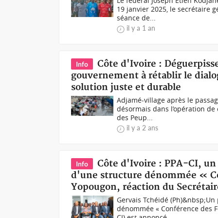
Le fédéral Joseph Etien Kodja
19 janvier 2025, le secrétaire 
séance de...
il y a 1 an
Côte d'Ivoire : Déguerpiss
Info
gouvernement à rétablir le dialo
solution juste et durable
Adjamé-village après le passag
désormais dans l’opération de
des Peup...
il y a 2 ans
Côte d'Ivoire : PPA-CI, un
Info
d'une structure dénommée « Co
Yopougon, réaction du Secrétair
Gervais Tchéidé (Ph)&nbsp;Un 
dénommée « Conférence des Fédé
CI) est annoncé...