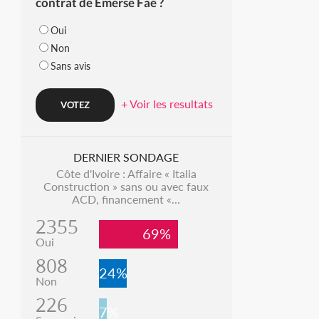
contrat de Emerse Faé ?
Oui
Non
Sans avis
+ Voir les resultats
DERNIER SONDAGE
Côte d'Ivoire : Affaire « Italia
Construction » sans ou avec faux
ACD, financement «...
2355
69%
Oui
808
24%
Non
226
7%