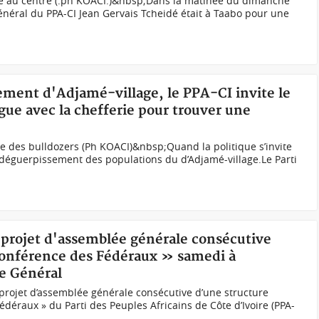
né au centre (.ph KOACI.)&nbsp;Dans la matinée du dimanche
général du PPA-CI Jean Gervais Tcheidé était à Taabo pour une
ement d'Adjamé-village, le PPA-CI invite le
gue avec la chefferie pour trouver une
e des bulldozers (Ph KOACI)&nbsp;Quand la politique s’invite
 déguerpissement des populations du d’Adjamé-village.Le Parti
 projet d'assemblée générale consécutive
nférence des Fédéraux » samedi à
e Général
projet d’assemblée générale consécutive d’une structure
raux » du Parti des Peuples Africains de Côte d’Ivoire (PPA-