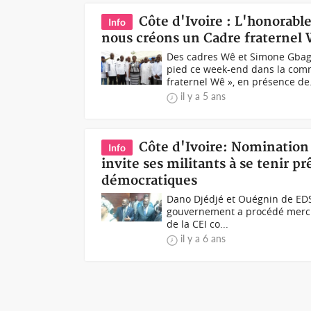
Côte d'Ivoire : L'honorabl
Info
nous créons un Cadre fraternel
Des cadres Wê et Simone Gbag
pied ce week-end dans la c
fraternel Wê », en présence de.
il y a 5 ans
Côte d'Ivoire: Nomination
Info
invite ses militants à se tenir 
démocratiques
Dano Djédjé et Ouégnin de EDS&
gouvernement a procédé mercr
de la CEI co...
il y a 6 ans