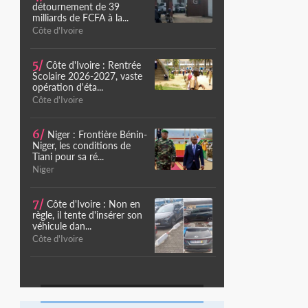
détournement de 39
milliards de FCFA à la...
Côte d'Ivoire
5/
Côte d'Ivoire : Rentrée
Scolaire 2026-2027, vaste
opération d'éta...
Côte d'Ivoire
6/
Niger : Frontière Bénin-
Niger, les conditions de
Tiani pour sa ré...
Niger
7/
Côte d'Ivoire : Non en
règle, il tente d'insérer son
véhicule dan...
Côte d'Ivoire