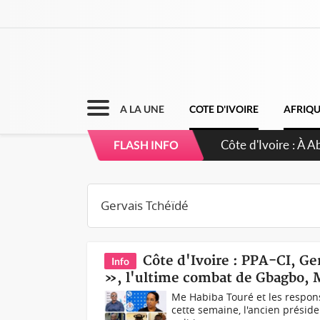
A LA UNE
COTE D'IVOIRE
AFRIQ
Côte d'Ivoire : À A
FLASH INFO
développement de
Côte d'Ivoire : PPA-CI, Ge
Info
», l'ultime combat de Gbagbo, 
Me Habiba Touré et les respon
cette semaine, l'ancien préside