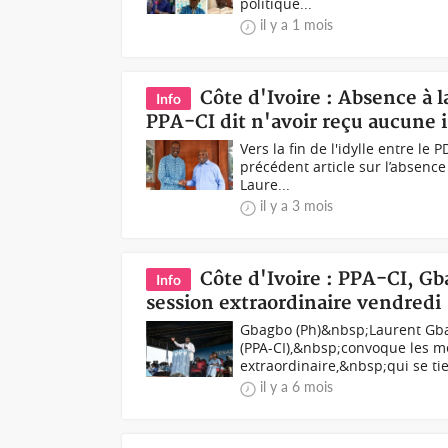
politique...
il y a 1 mois
Côte d'Ivoire : Absence à
Info
PPA-CI dit n'avoir reçu aucune in
Vers la fin de l'idylle entre l
précédent article sur l’absenc
Laure...
il y a 3 mois
Côte d'Ivoire : PPA-CI, G
Info
session extraordinaire vendredi
Gbagbo (Ph)&nbsp;Laurent Gbagb
(PPA-CI),&nbsp;convoque les m
extraordinaire,&nbsp;qui se tie
il y a 6 mois