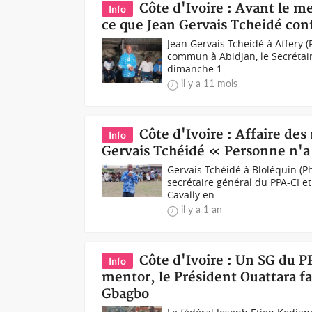
Côte d'Ivoire : Avant le m
Info
ce que Jean Gervais Tcheidé con
Jean Gervais Tcheidé à Affery 
commun à Abidjan, le Secrétaire
dimanche 1...
il y a 11 mois
Côte d'Ivoire : Affaire de
Info
Gervais Tchéidé « Personne n'a v
Gervais Tchéidé à Bloléquin (P
secrétaire général du PPA-CI e
Cavally en...
il y a 1 an
Côte d'Ivoire : Un SG du P
Info
mentor, le Président Ouattara fa
Gbagbo