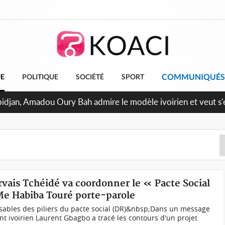
COMMUNIQUÉS
UE
POLITIQUE
SOCIÉTÉ
SPORT
bidjan, Amadou Oury Bah admire le modèle ivoirien et veut s'e
 la Guinée
rvais Tchéidé va coordonner le « Pacte Social
Me Habiba Touré porte-parole
sables des piliers du pacte social (DR)&nbsp;Dans un message
nt ivoirien Laurent Gbagbo a tracé les contours d'un projet