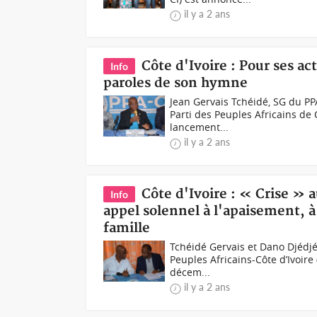
il y a 2 ans
Côte d'Ivoire : Pour ses ac
Info
paroles de son hymne
Jean Gervais Tchéidé, SG du P
Parti des Peuples Africains de 
lancement...
il y a 2 ans
Côte d'Ivoire : « Crise » 
Info
appel solennel à l'apaisement, à l
famille
Tchéidé Gervais et Dano Djédjé
Peuples Africains-Côte d’Ivoire
décem...
il y a 2 ans