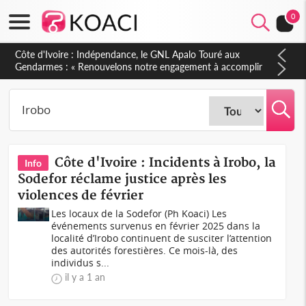
0
Côte d'Ivoire : Indépendance, le GNL Apalo Touré aux
Gendarmes : « Renouvelons notre engagement à accomplir
notre mission avec honneur, discipline, loyauté et
dévouement »
Côte d'Ivoire : Incidents à Irobo, la
Info
Sodefor réclame justice après les
violences de février
Les locaux de la Sodefor (Ph Koaci) Les
événements survenus en février 2025 dans la
localité d’Irobo continuent de susciter l’attention
des autorités forestières. Ce mois-là, des
individus s...
il y a 1 an