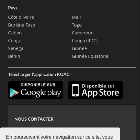
Pays
Côte d'Ivoire
Mali
Burkina Faso
Togo
Gabon
Cameroun
Congo
Congo (RDC)
Sénégal
Guinée
Bénin
Guinée Equatorial
Télécharger l'application KOACI
NOUS CONTACTER
contact@koaci.com
koaci@yahoo.fr
En poursuivant votre navigation sur ce site, vous