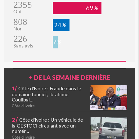
2355
69%
Oui
808
24%
Non
226
7%
Sans avis
+ DE LA SEMAINE DERNIÈRE
1/
Côte d'Ivoire : Fraude dans le
domaine foncier, Ibrahime
Coulibal...
Côte d'Ivoire
2/
Côte d'Ivoire : Un véhicule de
la GESTOCI circulant avec un
numér...
Côte d'Ivoire