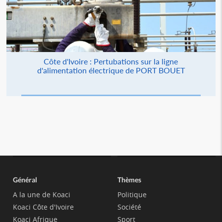
Côte d'Ivoire : Pertubations sur la ligne
d'alimentation électrique de PORT BOUET
Général
Thèmes
A la une de Koaci
Politique
Koaci Côte d'Ivoire
Société
Koaci Afrique
Sport