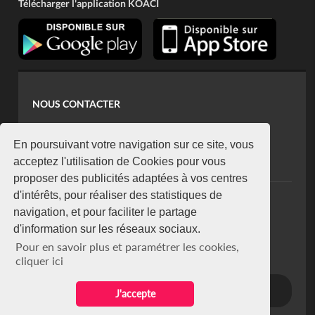
Télécharger l'application KOACI
NOUS CONTACTER
contact@koaci.com
koaci@yahoo.fr
En poursuivant votre navigation sur ce site, vous
+225 07 08 85 52 93
acceptez l'utilisation de Cookies pour vous
proposer des publicités adaptées à vos centres
d'intérêts, pour réaliser des statistiques de
NEWSLETTER
navigation, et pour faciliter le partage
Restez connecté via notre newsletter
d'information sur les réseaux sociaux.
S'abonner
Pour en savoir plus et paramétrer les cookies,
Se désabonner
cliquer ici
J'accepte