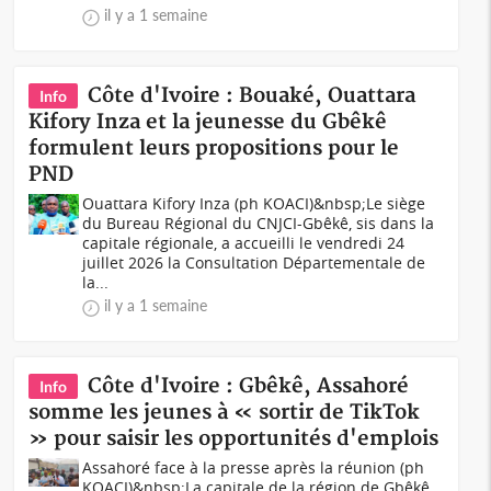
il y a 1 semaine
Côte d'Ivoire : Bouaké, Ouattara
Info
Kifory Inza et la jeunesse du Gbêkê
formulent leurs propositions pour le
PND
Ouattara Kifory Inza (ph KOACI)&nbsp;Le siège
du Bureau Régional du CNJCI-Gbêkê, sis dans la
capitale régionale, a accueilli le vendredi 24
juillet 2026 la Consultation Départementale de
la...
il y a 1 semaine
Côte d'Ivoire : Gbêkê, Assahoré
Info
somme les jeunes à « sortir de TikTok
» pour saisir les opportunités d'emplois
Assahoré face à la presse après la réunion (ph
KOACI)&nbsp;La capitale de la région de Gbêkê,