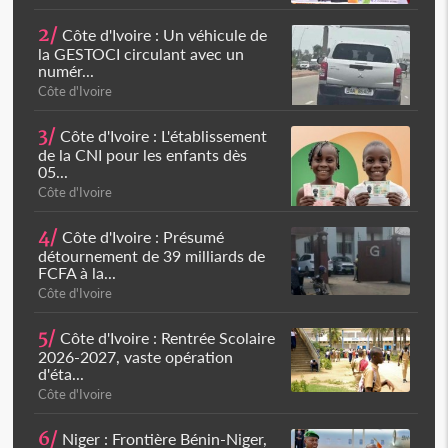
2/
Côte d'Ivoire : Un véhicule de
la GESTOCI circulant avec un
numér...
Côte d'Ivoire
3/
Côte d'Ivoire : L'établissement
de la CNI pour les enfants dès
05...
Côte d'Ivoire
4/
Côte d'Ivoire : Présumé
détournement de 39 milliards de
FCFA à la...
Côte d'Ivoire
5/
Côte d'Ivoire : Rentrée Scolaire
2026-2027, vaste opération
d'éta...
Côte d'Ivoire
6/
Niger : Frontière Bénin-Niger,