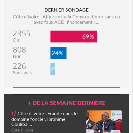
DERNIER SONDAGE
Côte d'Ivoire : Affaire « Italia Construction » sans ou
avec faux ACD, financement «...
2355
69%
Oui
808
24%
Non
226
7%
Sans avis
+ DE LA SEMAINE DERNIÈRE
1/
Côte d'Ivoire : Fraude dans le
domaine foncier, Ibrahime
Coulibal...
Côte d'Ivoire