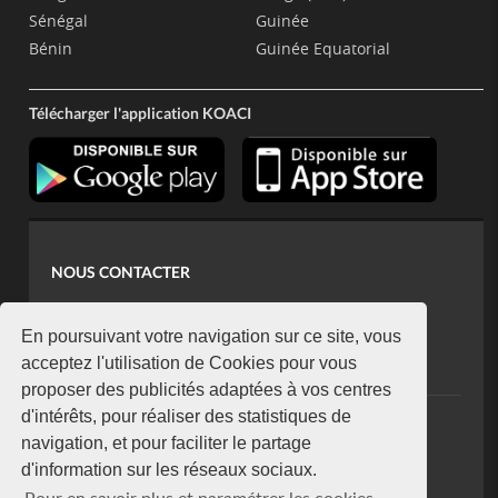
Sénégal
Guinée
Bénin
Guinée Equatorial
Télécharger l'application KOACI
NOUS CONTACTER
contact@koaci.com
koaci@yahoo.fr
En poursuivant votre navigation sur ce site, vous
+225 07 08 85 52 93
acceptez l'utilisation de Cookies pour vous
proposer des publicités adaptées à vos centres
d'intérêts, pour réaliser des statistiques de
NEWSLETTER
navigation, et pour faciliter le partage
Restez connecté via notre newsletter
d'information sur les réseaux sociaux.
S'abonner
Pour en savoir plus et paramétrer les cookies,