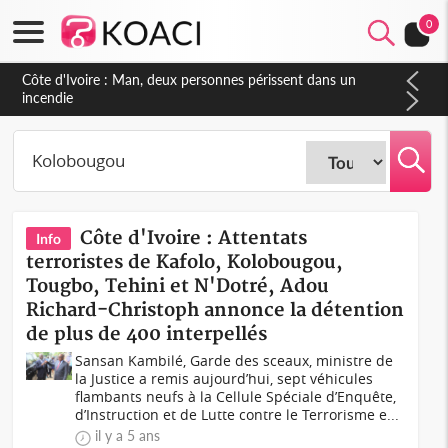
0
Côte d'Ivoire : Man, deux personnes périssent dans un
incendie
Côte d'Ivoire : Attentats
Info
terroristes de Kafolo, Kolobougou,
Tougbo, Tehini et N'Dotré, Adou
Richard-Christoph annonce la détention
de plus de 400 interpellés
Sansan Kambilé, Garde des sceaux, ministre de
la Justice a remis aujourd’hui, sept véhicules
flambants neufs à la Cellule Spéciale d’Enquête,
d’Instruction et de Lutte contre le Terrorisme e...
il y a 5 ans