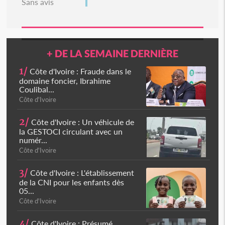
Sans avis
+ DE LA SEMAINE DERNIÈRE
1/
Côte d'Ivoire : Fraude dans le
domaine foncier, Ibrahime
Coulibal...
Côte d'Ivoire
2/
Côte d'Ivoire : Un véhicule de
la GESTOCI circulant avec un
numér...
Côte d'Ivoire
3/
Côte d'Ivoire : L'établissement
de la CNI pour les enfants dès
05...
Côte d'Ivoire
4/
Côte d'Ivoire : Présumé