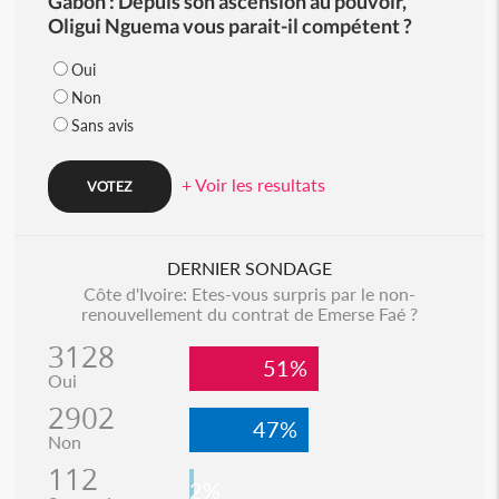
Gabon : Depuis son ascension au pouvoir,
Oligui Nguema vous parait-il compétent ?
Oui
Non
Sans avis
+ Voir les resultats
DERNIER SONDAGE
Côte d'Ivoire: Etes-vous surpris par le non-
renouvellement du contrat de Emerse Faé ?
3128
51%
Oui
2902
47%
Non
112
2%