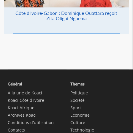
Côte d'Ivoire-Gabon : Dominique Ouattara reçoit
Zita Oligui Nguema
Général
Thèmes
A la une de Koaci
Politique
Koaci Côte d'Ivoire
Société
Koaci Afrique
Sport
Archives Koaci
Economie
Conditions d'utilisation
Culture
Contacts
Technologie