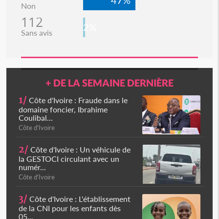
47%
Non
112
2%
Sans avis
+ DE LA SEMAINE DERNIÈRE
1/
Côte d'Ivoire : Fraude dans le
domaine foncier, Ibrahime
Coulibal...
Côte d'Ivoire
2/
Côte d'Ivoire : Un véhicule de
la GESTOCI circulant avec un
numér...
Côte d'Ivoire
3/
Côte d'Ivoire : L'établissement
de la CNI pour les enfants dès
05...