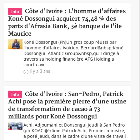
Côte d'Ivoire : L'homme d'affaires
Info
Koné Dossongui acquiert 74,48 % des
parts d'Afrasia Bank, 3è banque de l'île
Maurice
Koné Dossongui (Ph)Un gros coup réussi par
l’homme d’affaires ivoirien, Bernard&nbsp;Koné
Dossongui. Atlantic Group&nbsp;qu’il dirige à
travers sa holding financière AFG Holding a
conclu ave...
il y a 3 ans
Côte d'Ivoire : San-Pedro, Patrick
Info
Achi pose la première pierre d'une usine
de transformation de cacao à 73
milliards pour Koné Dossongui
Achi, Adjoumani et Donsongui jeudi à San Pedro
(ph KOACI)Jérôme-Patrick Achi, Premier ministre,
a posé jeudi, dans le cadre d'une visite de travail