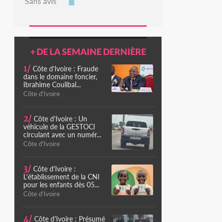
Sans avis
+ DE LA SEMAINE DERNIÈRE
1/
Côte d'Ivoire : Fraude
dans le domaine foncier,
Ibrahime Coulibal...
Côte d'Ivoire
2/
Côte d'Ivoire : Un
véhicule de la GESTOCI
circulant avec un numér...
Côte d'Ivoire
3/
Côte d'Ivoire :
L'établissement de la CNI
pour les enfants dès 05...
Côte d'Ivoire
4/
Côte d'Ivoire : Présumé