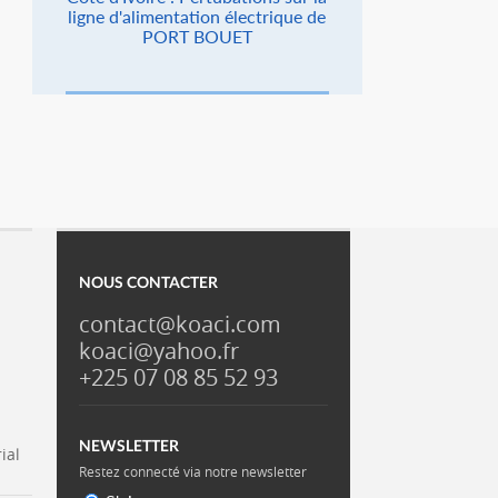
ligne d'alimentation électrique de
PORT BOUET
NOUS CONTACTER
contact@koaci.com
koaci@yahoo.fr
+225 07 08 85 52 93
NEWSLETTER
ial
Restez connecté via notre newsletter