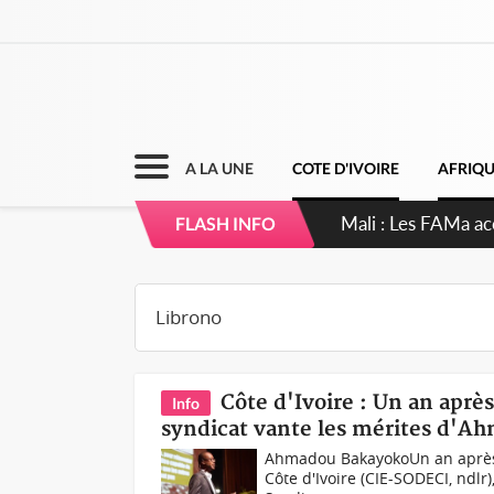
A LA UNE
COTE D'IVOIRE
AFRIQ
Mali : Les FAMa ac
FLASH INFO
Côte d'Ivoire : Un an aprè
Info
syndicat vante les mérites d'
Ahmadou BakayokoUn an après 
Côte d'Ivoire (CIE-SODECI, ndlr