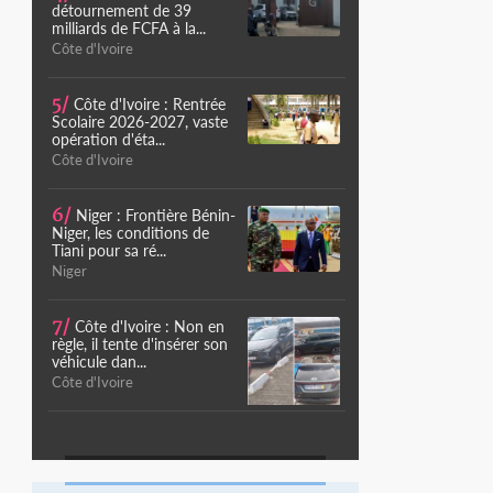
détournement de 39
milliards de FCFA à la...
Côte d'Ivoire
5/
Côte d'Ivoire : Rentrée
Scolaire 2026-2027, vaste
opération d'éta...
Côte d'Ivoire
6/
Niger : Frontière Bénin-
Niger, les conditions de
Tiani pour sa ré...
Niger
7/
Côte d'Ivoire : Non en
règle, il tente d'insérer son
véhicule dan...
Côte d'Ivoire