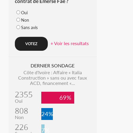
contrat de Emerse Faé ?
Oui
Non
Sans avis
+ Voir les resultats
DERNIER SONDAGE
Côte d'Ivoire : Affaire « Italia
Construction » sans ou avec faux
ACD, financement «...
2355
69%
Oui
808
24%
Non
226
7%