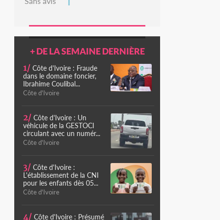
Sans avis
+ DE LA SEMAINE DERNIÈRE
1/
Côte d'Ivoire : Fraude
dans le domaine foncier,
Ibrahime Coulibal...
Côte d'Ivoire
2/
Côte d'Ivoire : Un
véhicule de la GESTOCI
circulant avec un numér...
Côte d'Ivoire
3/
Côte d'Ivoire :
L'établissement de la CNI
pour les enfants dès 05...
Côte d'Ivoire
4/
Côte d'Ivoire : Présumé