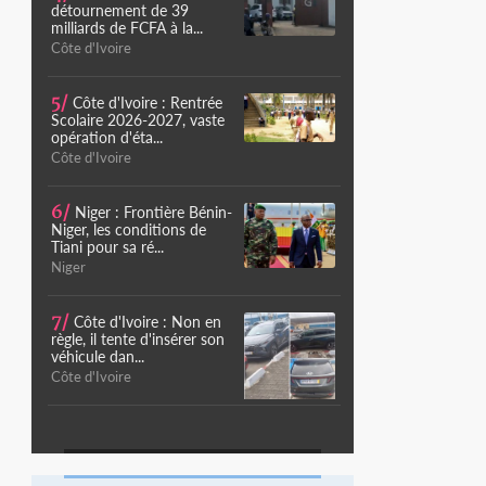
détournement de 39
milliards de FCFA à la...
Côte d'Ivoire
5/
Côte d'Ivoire : Rentrée
Scolaire 2026-2027, vaste
opération d'éta...
Côte d'Ivoire
6/
Niger : Frontière Bénin-
Niger, les conditions de
Tiani pour sa ré...
Niger
7/
Côte d'Ivoire : Non en
règle, il tente d'insérer son
véhicule dan...
Côte d'Ivoire