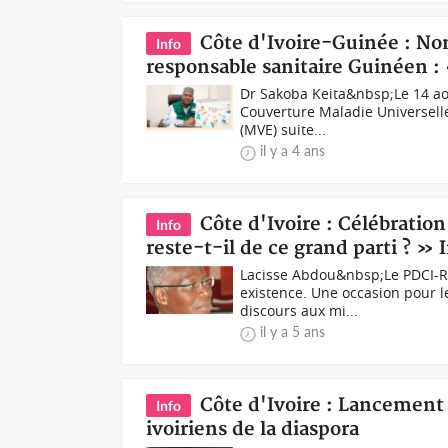
Côte d'Ivoire-Guinée : Non
Info
responsable sanitaire Guinéen : 
Dr Sakoba Keita&nbsp;Le 14 aou
Couverture Maladie Universell
(MVE) suite...
il y a 4 ans
Côte d'Ivoire : Célébratio
Info
reste-t-il de ce grand parti ? »
Lacisse Abdou&nbsp;Le PDCI-RD
existence. Une occasion pour l
discours aux mi...
il y a 5 ans
Côte d'Ivoire : Lancement
Info
ivoiriens de la diaspora