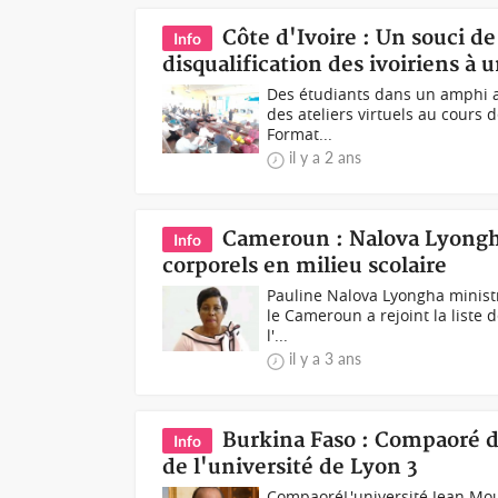
Côte d'Ivoire : Un souci de
Info
disqualification des ivoiriens 
Des étudiants dans un amphi a
des ateliers virtuels au cours 
Format...
il y a 2 ans
Cameroun : Nalova Lyongha
Info
corporels en milieu scolaire
Pauline Nalova Lyongha minist
le Cameroun a rejoint la liste d
l'...
il y a 3 ans
Burkina Faso : Compaoré d
Info
de l'université de Lyon 3
Compaoré L'université Jean Mou