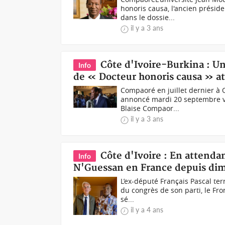
honoris causa, l'ancien prési
dans le dossie...
il y a 3 ans
Côte d'Ivoire-Burkina : Une
Info
de « Docteur honoris causa » at
Compaoré en juillet dernier à
annoncé mardi 20 septembre va 
Blaise Compaor...
il y a 3 ans
Côte d'Ivoire : En attendan
Info
N'Guessan en France depuis di
L’ex-député Français Pascal te
du congrès de son parti, le Fro
sé...
il y a 4 ans