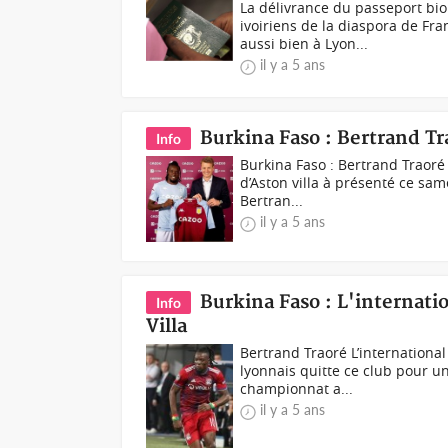
La délivrance du passeport bi
ivoiriens de la diaspora de Fr
aussi bien à Lyon...
il y a 5 ans
Burkina Faso : Bertrand Tr
Info
Burkina Faso : Bertrand Traoré
d’Aston villa à présenté ce sam
Bertran...
il y a 5 ans
Burkina Faso : L'internati
Info
Villa
Bertrand Traoré L’international
lyonnais quitte ce club pour u
championnat a...
il y a 5 ans