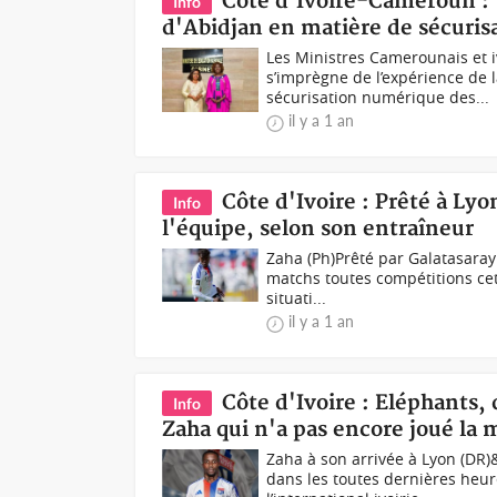
Côte d'Ivoire-Cameroun :
Info
d'Abidjan en matière de sécuri
Les Ministres Camerounais et 
s’imprègne de l’expérience de 
sécurisation numérique des...
il y a 1 an
Côte d'Ivoire : Prêté à Lyo
Info
l'équipe, selon son entraîneur
Zaha (Ph)Prêté par Galatasaray 
matchs toutes compétitions cett
situati...
il y a 1 an
Côte d'Ivoire : Eléphants, 
Info
Zaha qui n'a pas encore joué la
Zaha à son arrivée à Lyon (DR
dans les toutes dernières heu