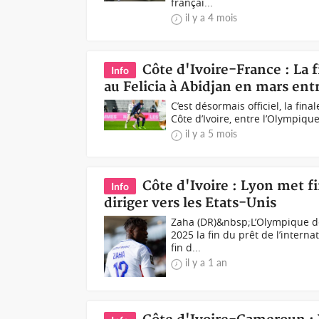
françai...
il y a 4 mois
Côte d'Ivoire-France : La f
Info
au Felicia à Abidjan en mars ent
C’est désormais officiel, la fin
Côte d’Ivoire, entre l’Olympique
il y a 5 mois
Côte d'Ivoire : Lyon met fi
Info
diriger vers les Etats-Unis
Zaha (DR)&nbsp;L’Olympique de
2025 la fin du prêt de l’interna
fin d...
il y a 1 an