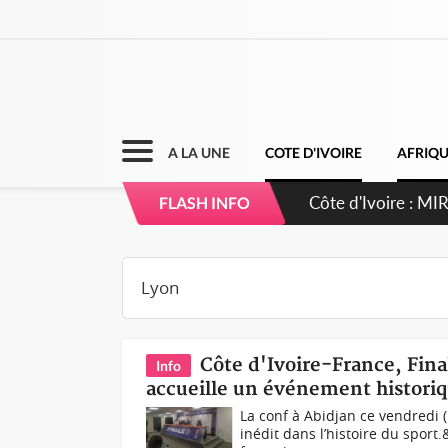
A LA UNE
COTE D'IVOIRE
AFRIQ
Côte d'Ivoire : 
FLASH INFO
Côte d'Ivoire-France, Fina
Info
accueille un événement histori
La conf à Abidjan ce vendredi 
inédit dans l’histoire du sport