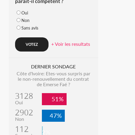
parait-il compétent ?
Oui
Non
Sans avis
+ Voir les resultats
DERNIER SONDAGE
Côte d'Ivoire: Etes-vous surpris par
le non-renouvellement du contrat
de Emerse Faé ?
3128
51%
Oui
2902
47%
Non
112
2%