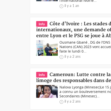
l’international ivoirie...
il y a 1 an
Côte d'Ivoire : Les stades 
Info
internationaux, une demande of
entre Lyon et le PSG se joue à A
Ousmane Gbané , DG de l’ONS l
Nations (CAN) 2023 vont accuei
faite le lundi 0...
il y a 2 ans
Cameroun: Lutte contre la
Info
limoge des responsables dans de
Nalova Lyonga (Minesec)Le 15 j
a connu un bouleversement no
Secondaires (Minesec)...
il y a 2 ans