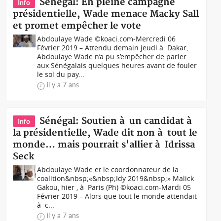
Sénégal: En pleine campagne
Info
présidentielle, Wade menace Macky Sall
et promet empêcher le vote
Abdoulaye Wade ©koaci.com-Mercredi 06
Février 2019 – Attendu demain jeudi à Dakar,
Abdoulaye Wade n’a pu s’empêcher de parler
aux Sénégalais quelques heures avant de fouler
le sol du pay...
il y a 7 ans
Sénégal: Soutien à un candidat à
Info
la présidentielle, Wade dit non à tout le
monde… mais pourrait s'allier à Idrissa
Seck
Abdoulaye Wade et le coordonnateur de la
coalition&nbsp;«&nbsp;Idy 2019&nbsp;» Malick
Gakou, hier , à Paris (Ph) ©koaci.com-Mardi 05
Février 2019 – Alors que tout le monde attendait
à c...
il y a 7 ans