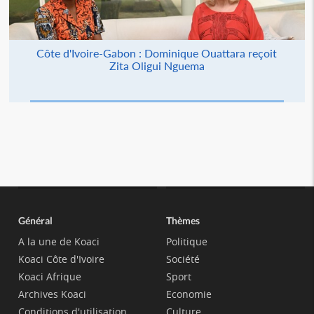
Côte d'Ivoire-Gabon : Dominique Ouattara reçoit
Zita Oligui Nguema
Général
Thèmes
A la une de Koaci
Politique
Koaci Côte d'Ivoire
Société
Koaci Afrique
Sport
Archives Koaci
Economie
Conditions d'utilisation
Culture