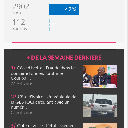
2902
47%
Non
112
2%
Sans avis
+ DE LA SEMAINE DERNIÈRE
1/
Côte d'Ivoire : Fraude dans le
domaine foncier, Ibrahime
Coulibal...
Côte d'Ivoire
2/
Côte d'Ivoire : Un véhicule de
la GESTOCI circulant avec un
numér...
Côte d'Ivoire
3/
Côte d'Ivoire : L'établissement