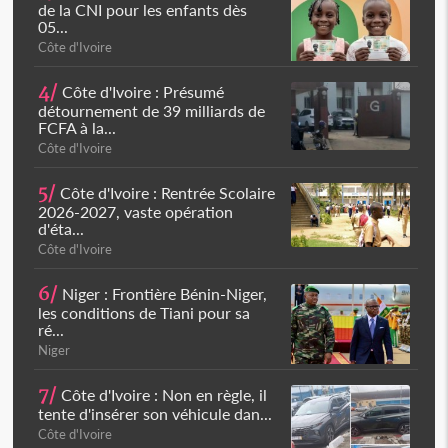
de la CNI pour les enfants dès
05...
Côte d'Ivoire
4/
Côte d'Ivoire : Présumé
détournement de 39 milliards de
FCFA à la...
Côte d'Ivoire
5/
Côte d'Ivoire : Rentrée Scolaire
2026-2027, vaste opération
d'éta...
Côte d'Ivoire
6/
Niger : Frontière Bénin-Niger,
les conditions de Tiani pour sa
ré...
Niger
7/
Côte d'Ivoire : Non en règle, il
tente d'insérer son véhicule dan...
Côte d'Ivoire