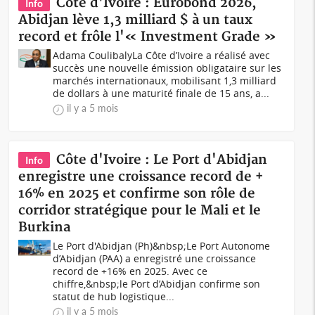
Côte d'Ivoire : Eurobond 2026,
Info
Abidjan lève 1,3 milliard $ à un taux
record et frôle l'« Investment Grade »
Adama CoulibalyLa Côte d’Ivoire a réalisé avec
succès une nouvelle émission obligataire sur les
marchés internationaux, mobilisant 1,3 milliard
de dollars à une maturité finale de 15 ans, a...
il y a 5 mois
Côte d'Ivoire : Le Port d'Abidjan
Info
enregistre une croissance record de +
16% en 2025 et confirme son rôle de
corridor stratégique pour le Mali et le
Burkina
Le Port d'Abidjan (Ph)&nbsp;Le Port Autonome
d’Abidjan (PAA) a enregistré une croissance
record de +16% en 2025. Avec ce
chiffre,&nbsp;le Port d’Abidjan confirme son
statut de hub logistique...
il y a 5 mois