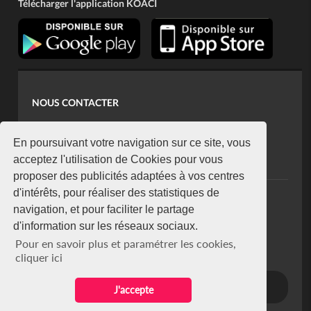
Télécharger l'application KOACI
NOUS CONTACTER
contact@koaci.com
koaci@yahoo.fr
En poursuivant votre navigation sur ce site, vous
+225 07 08 85 52 93
acceptez l'utilisation de Cookies pour vous
proposer des publicités adaptées à vos centres
d'intérêts, pour réaliser des statistiques de
NEWSLETTER
navigation, et pour faciliter le partage
Restez connecté via notre newsletter
d'information sur les réseaux sociaux.
S'abonner
Pour en savoir plus et paramétrer les cookies,
Se désabonner
cliquer ici
J'accepte