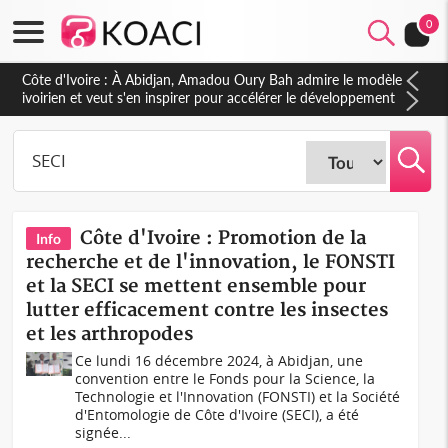
0
Côte d'Ivoire : À Abidjan, Amadou Oury Bah admire le modèle
ivoirien et veut s'en inspirer pour accélérer le développement
de la Guinée
Côte d'Ivoire : Promotion de la
Info
recherche et de l'innovation, le FONSTI
et la SECI se mettent ensemble pour
lutter efficacement contre les insectes
et les arthropodes
Ce lundi 16 décembre 2024, à Abidjan, une
convention entre le Fonds pour la Science, la
Technologie et l'Innovation (FONSTI) et la Société
d'Entomologie de Côte d'Ivoire (SECI), a été
signée...