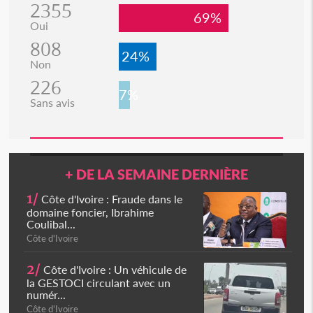
2355
69%
Oui
808
24%
Non
226
7%
Sans avis
+ DE LA SEMAINE DERNIÈRE
1/
Côte d'Ivoire : Fraude dans le
domaine foncier, Ibrahime
Coulibal...
Côte d'Ivoire
2/
Côte d'Ivoire : Un véhicule de
la GESTOCI circulant avec un
numér...
Côte d'Ivoire