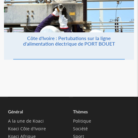
Côte d'Ivoire : Pertubations sur la ligne
d'alimentation électrique de PORT BOUET
Général
Thèmes
A la une de Koaci
Politique
Koaci Côte d'Ivoire
Société
Koaci Afrique
Sport