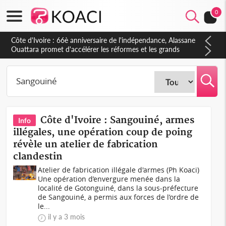
0
Côte d'Ivoire : 66è anniversaire de l'indépendance, Alassane
Ouattara promet d'accélérer les réformes et les grands
investissements pour une nation plus forte et plus prospère
Côte d'Ivoire : Sangouiné, armes
Info
illégales, une opération coup de poing
révèle un atelier de fabrication
clandestin
Atelier de fabrication illégale d'armes (Ph Koaci)
Une opération d’envergure menée dans la
localité de Gotonguiné, dans la sous-préfecture
de Sangouiné, a permis aux forces de l’ordre de
le...
il y a 3 mois