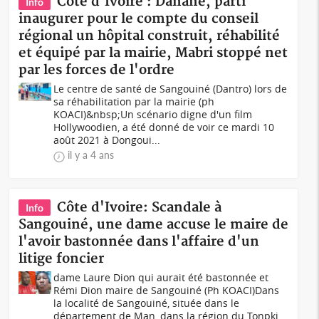
Côte d'Ivoire : Danané, parti
Info
inaugurer pour le compte du conseil
régional un hôpital construit, réhabilité
et équipé par la mairie, Mabri stoppé net
par les forces de l'ordre
Le centre de santé de Sangouiné (Dantro) lors de
sa réhabilitation par la mairie (ph
KOACI)&nbsp;Un scénario digne d'un film
Hollywoodien, a été donné de voir ce mardi 10
août 2021 à Dongoui...
il y a 4 ans
Côte d'Ivoire: Scandale à
Info
Sangouiné, une dame accuse le maire de
l'avoir bastonnée dans l'affaire d'un
litige foncier
dame Laure Dion qui aurait été bastonnée et
Rémi Dion maire de Sangouiné (Ph KOACI)Dans
la localité de Sangouiné, située dans le
département de Man, dans la région du Tonpki,