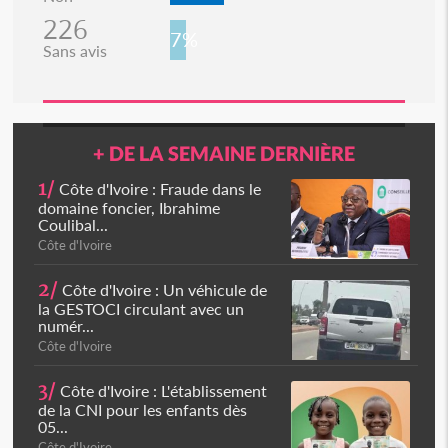
226
7%
Sans avis
+ DE LA SEMAINE DERNIÈRE
1/
Côte d'Ivoire : Fraude dans le
domaine foncier, Ibrahime
Coulibal...
Côte d'Ivoire
2/
Côte d'Ivoire : Un véhicule de
la GESTOCI circulant avec un
numér...
Côte d'Ivoire
3/
Côte d'Ivoire : L'établissement
de la CNI pour les enfants dès
05...
Côte d'Ivoire