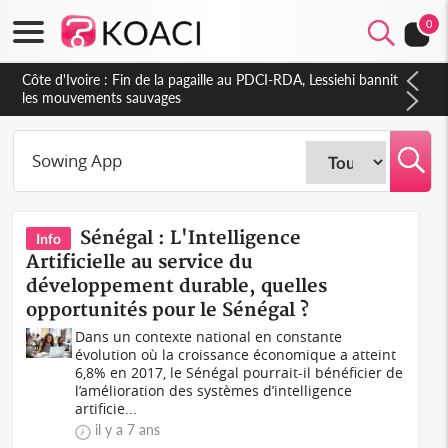
0
Côte d'Ivoire : Fin de la pagaille au PDCI-RDA, Lessiehi bannit
les mouvements sauvages
Sénégal : L'Intelligence
Info
Artificielle au service du
développement durable, quelles
opportunités pour le Sénégal ?
Dans un contexte national en constante
évolution où la croissance économique a atteint
6,8% en 2017, le Sénégal pourrait-il bénéficier de
l’amélioration des systèmes d’intelligence
artificie...
il y a 7 ans