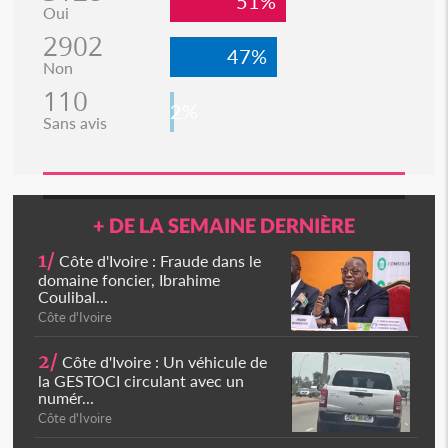
51%
Oui
2902
47%
Non
110
2%
Sans avis
+ DE LA SEMAINE DERNIÈRE
1/
Côte d'Ivoire : Fraude dans le
domaine foncier, Ibrahime
Coulibal...
Côte d'Ivoire
2/
Côte d'Ivoire : Un véhicule de
la GESTOCI circulant avec un
numér...
Côte d'Ivoire