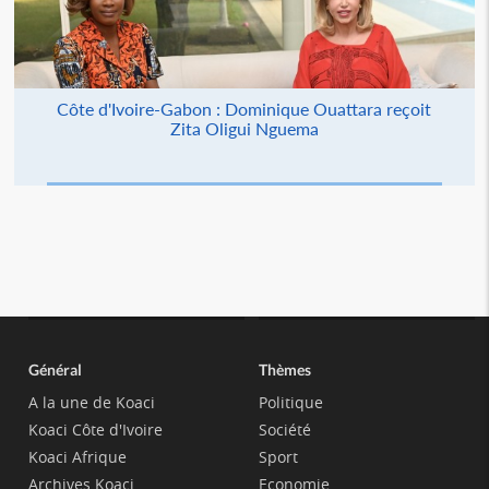
Côte d'Ivoire-Gabon : Dominique Ouattara reçoit
Zita Oligui Nguema
Général
Thèmes
A la une de Koaci
Politique
Koaci Côte d'Ivoire
Société
Koaci Afrique
Sport
Archives Koaci
Economie