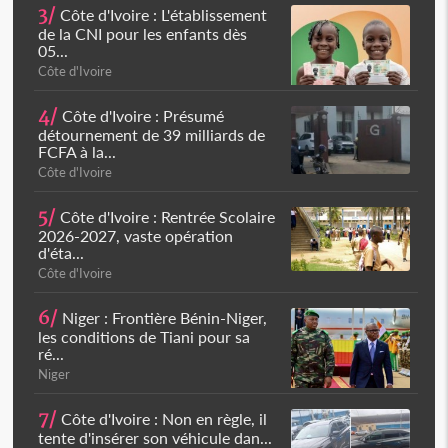
3/
Côte d'Ivoire : L'établissement
de la CNI pour les enfants dès
05...
Côte d'Ivoire
4/
Côte d'Ivoire : Présumé
détournement de 39 milliards de
FCFA à la...
Côte d'Ivoire
5/
Côte d'Ivoire : Rentrée Scolaire
2026-2027, vaste opération
d'éta...
Côte d'Ivoire
6/
Niger : Frontière Bénin-Niger,
les conditions de Tiani pour sa
ré...
Niger
7/
Côte d'Ivoire : Non en règle, il
tente d'insérer son véhicule dan...