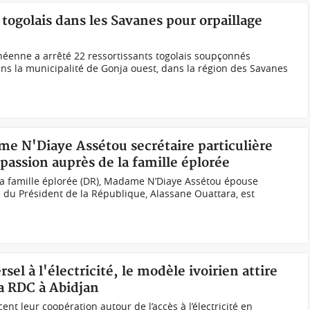
 togolais dans les Savanes pour orpaillage
néenne a arrêté 22 ressortissants togolais soupçonnés
dans la municipalité de Gonja ouest, dans la région des Savanes
me N'Diaye Assétou secrétaire particulière
mpassion auprès de la famille éplorée
la famille éplorée (DR), Madame N’Diaye Assétou épouse
e du Président de la République, Alassane Ouattara, est
sel à l'électricité, le modèle ivoirien attire
la RDC à Abidjan
ent leur coopération autour de l’accès à l’électricité en