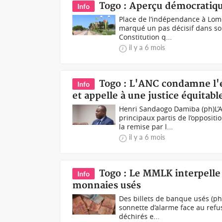
Togo : Aperçu démocratiqu
Info
Place de l’indépendance à Lomé
marqué un pas décisif dans so
Constitution q...
il y a 6 mois
Togo : L'ANC condamne l'e
Info
et appelle à une justice équitabl
Henri Sandaogo Damiba (ph)L’A
principaux partis de l’oppositi
la remise par l...
il y a 6 mois
Togo : Le MMLK interpelle 
Info
monnaies usés
Des billets de banque usés (p
sonnette d’alarme face au refus
déchirés e...