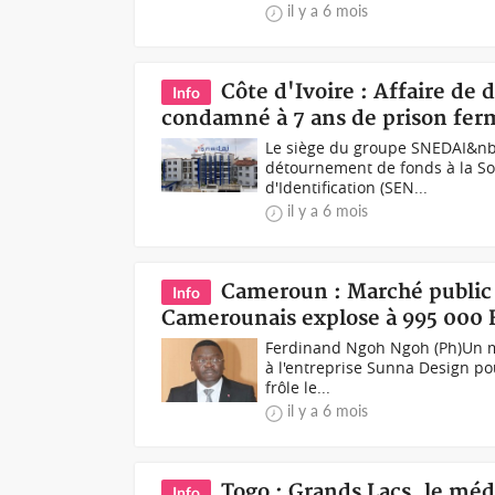
il y a 6 mois
Côte d'Ivoire : Affaire de
Info
condamné à 7 ans de prison fer
Le siège du groupe SNEDAI&nbs
détournement de fonds à la Soc
d'Identification (SEN...
il y a 6 mois
Cameroun : Marché public à
Info
Camerounais explose à 995 000 Fcf
Ferdinand Ngoh Ngoh (Ph)Un ma
à l'entreprise Sunna Design po
frôle le...
il y a 6 mois
Togo : Grands Lacs, le mé
Info