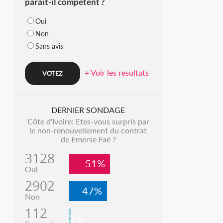
parait-il compétent ?
Oui
Non
Sans avis
+ Voir les resultats
DERNIER SONDAGE
Côte d'Ivoire: Etes-vous surpris par
le non-renouvellement du contrat
de Emerse Faé ?
3128
51%
Oui
2902
47%
Non
112
2%