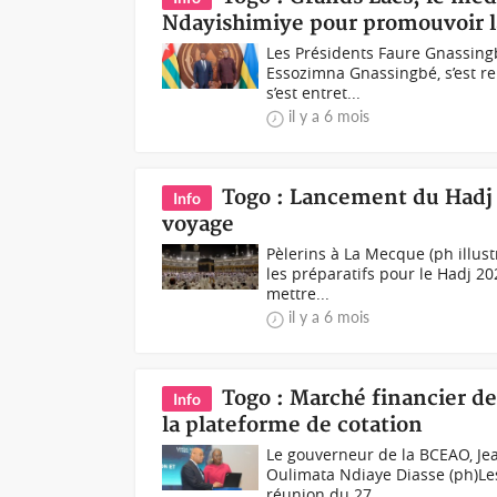
Ndayishimiye pour promouvoir la 
Les Présidents Faure Gnassing
Essozimna Gnassingbé, s’est r
s’est entret...
il y a 6 mois
Togo : Lancement du Hadj 
Info
voyage
Pèlerins à La Mecque (ph illus
les préparatifs pour le Hadj 2
mettre...
il y a 6 mois
Togo : Marché financier d
Info
la plateforme de cotation
Le gouverneur de la BCEAO, Jea
Oulimata Ndiaye Diasse (ph)Les
réunion du 27...