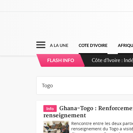
A LA UNE
COTE D'IVOIRE
AFRIQ
Sierra Leone : Un
FLASH INFO
d'avance
Ghana-Togo : Renforcemen
Info
renseignement
Rencontre entre les deux part
renseignement du Togo a visit