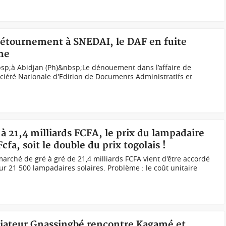
 détournement à SNEDAI, le DAF en fuite
me
p;à Abidjan (Ph)&nbsp;Le dénouement dans l’affaire de
iété Nationale d'Edition de Documents Administratifs et
 21,4 milliards FCFA, le prix du lampadaire
a, soit le double du prix togolais !
rché de gré à gré de 21,4 milliards FCFA vient d'être accordé
ur 21 500 lampadaires solaires. Problème : le coût unitaire
diateur Gnassingbé rencontre Kagamé et