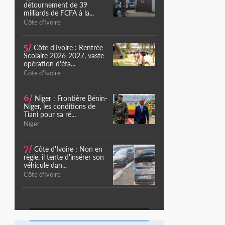
détournement de 39
milliards de FCFA à la...
Côte d'Ivoire
5/
Côte d'Ivoire : Rentrée
Scolaire 2026-2027, vaste
opération d'éta...
Côte d'Ivoire
6/
Niger : Frontière Bénin-
Niger, les conditions de
Tiani pour sa ré...
Niger
7/
Côte d'Ivoire : Non en
règle, il tente d'insérer son
véhicule dan...
Côte d'Ivoire