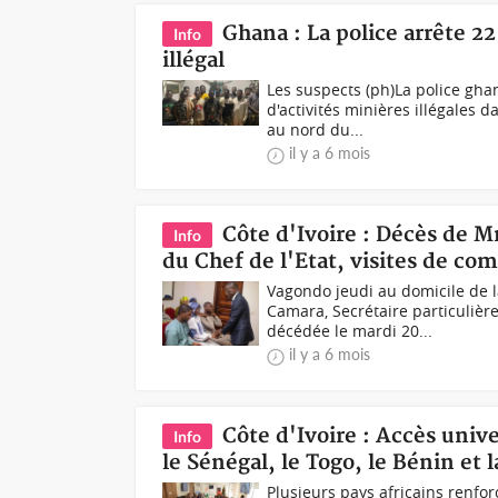
Ghana : La police arrête 22
Info
illégal
Les suspects (ph)La police gha
d'activités minières illégales 
au nord du...
il y a 6 mois
Côte d'Ivoire : Décès de M
Info
du Chef de l'Etat, visites de co
Vagondo jeudi au domicile de 
Camara, Secrétaire particulièr
décédée le mardi 20...
il y a 6 mois
Côte d'Ivoire : Accès univer
Info
le Sénégal, le Togo, le Bénin et 
Plusieurs pays africains renforc