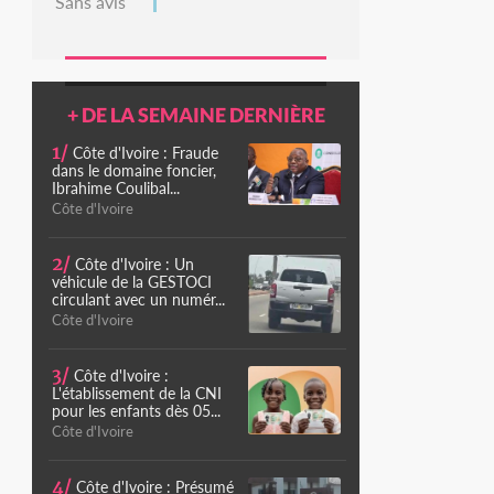
Sans avis
+ DE LA SEMAINE DERNIÈRE
1/
Côte d'Ivoire : Fraude
dans le domaine foncier,
Ibrahime Coulibal...
Côte d'Ivoire
2/
Côte d'Ivoire : Un
véhicule de la GESTOCI
circulant avec un numér...
Côte d'Ivoire
3/
Côte d'Ivoire :
L'établissement de la CNI
pour les enfants dès 05...
Côte d'Ivoire
4/
Côte d'Ivoire : Présumé