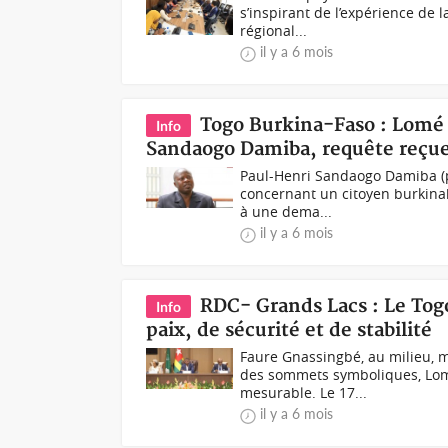
s’inspirant de l’expérience de
régional...
il y a 6 mois
Togo Burkina-Faso : Lomé 
Info
Sandaogo Damiba, requête reçue
Paul-Henri Sandaogo Damiba (ph
concernant un citoyen burkinab
à une dema...
il y a 6 mois
RDC- Grands Lacs : Le Togo
Info
paix, de sécurité et de stabilité
Faure Gnassingbé, au milieu, m
des sommets symboliques, Lomé 
mesurable. Le 17...
il y a 6 mois