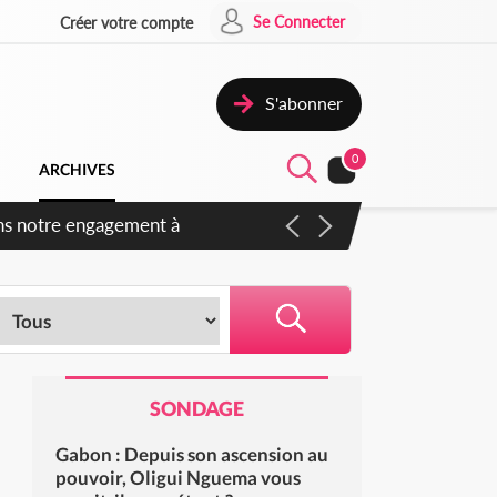
Se Connecter
Créer votre compte
S'abonner
0
ARCHIVES
s des amendements, un exclu
SONDAGE
Gabon : Depuis son ascension au
pouvoir, Oligui Nguema vous