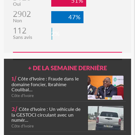
51%
Oui
2902
47%
Non
112
2%
Sans avis
+ DE LA SEMAINE DERNIÈRE
1/
Côte d'Ivoire : Fraude dans le
domaine foncier, Ibrahime
Coulibal...
Côte d'Ivoire
2/
Côte d'Ivoire : Un véhicule de
la GESTOCI circulant avec un
numér...
Côte d'Ivoire