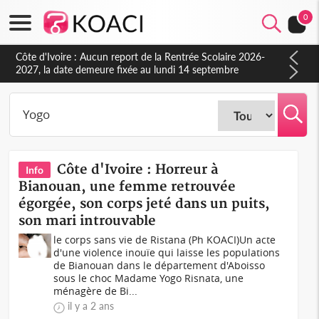
0
Côte d'Ivoire : Aucun report de la Rentrée Scolaire 2026-
2027, la date demeure fixée au lundi 14 septembre
(Ministère)
Côte d'Ivoire : Horreur à
Info
Bianouan, une femme retrouvée
égorgée, son corps jeté dans un puits,
son mari introuvable
le corps sans vie de Ristana (Ph KOACI)Un acte
d'une violence inouïe qui laisse les populations
de Bianouan dans le département d'Aboisso
sous le choc Madame Yogo Risnata, une
ménagère de Bi...
il y a 2 ans