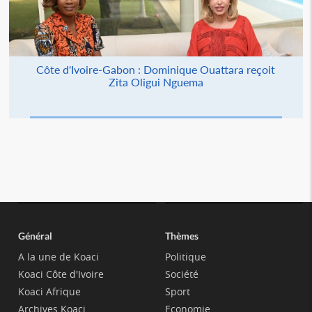
Côte d'Ivoire-Gabon : Dominique Ouattara reçoit
Zita Oligui Nguema
Général
Thèmes
A la une de Koaci
Politique
Koaci Côte d'Ivoire
Société
Koaci Afrique
Sport
Archives Koaci
Economie