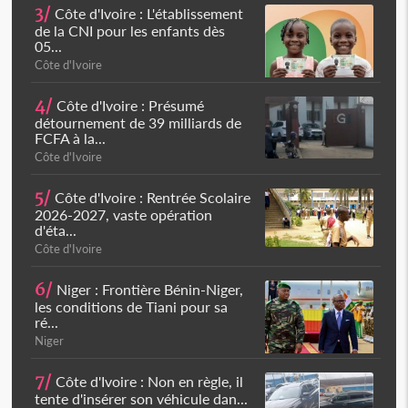
3/
Côte d'Ivoire : L'établissement
de la CNI pour les enfants dès
05...
Côte d'Ivoire
4/
Côte d'Ivoire : Présumé
détournement de 39 milliards de
FCFA à la...
Côte d'Ivoire
5/
Côte d'Ivoire : Rentrée Scolaire
2026-2027, vaste opération
d'éta...
Côte d'Ivoire
6/
Niger : Frontière Bénin-Niger,
les conditions de Tiani pour sa
ré...
Niger
7/
Côte d'Ivoire : Non en règle, il
tente d'insérer son véhicule dan...