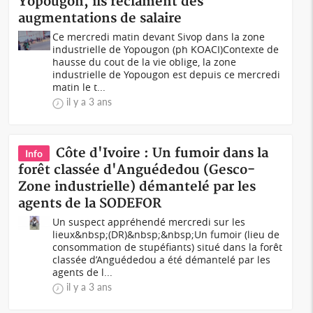
Yopougon, ils réclament des
augmentations de salaire
Ce mercredi matin devant Sivop dans la zone
industrielle de Yopougon (ph KOACI)Contexte de
hausse du cout de la vie oblige, la zone
industrielle de Yopougon est depuis ce mercredi
matin le t...
il y a 3 ans
Côte d'Ivoire : Un fumoir dans la
Info
forêt classée d'Anguédedou (Gesco-
Zone industrielle) démantelé par les
agents de la SODEFOR
Un suspect appréhendé mercredi sur les
lieux&nbsp;(DR)&nbsp;&nbsp;Un fumoir (lieu de
consommation de stupéfiants) situé dans la forêt
classée d’Anguédedou a été démantelé par les
agents de l...
il y a 3 ans