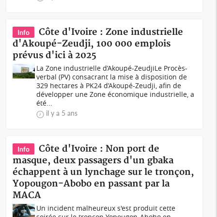
Côte d'Ivoire : Zone industrielle
Info
d'Akoupé-Zeudji, 100 000 emplois
prévus d'ici à 2025
La Zone industrielle d’Akoupé-ZeudjiLe Procès-
verbal (PV) consacrant la mise à disposition de
329 hectares à PK24 d’Akoupé-Zeudji, afin de
développer une Zone économique industrielle, a
été...
il y a 5 ans
Côte d'Ivoire : Non port de
Info
masque, deux passagers d'un gbaka
échappent à un lynchage sur le tronçon,
Yopougon-Abobo en passant par la
MACA
Un incident malheureux s'est produit cette
soirée sur le tronçon Yopougon-Abobo en