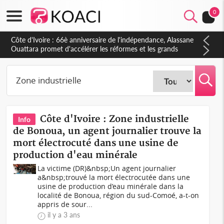
0
Côte d'Ivoire : À Abidjan, Amadou Oury Bah admire le modèle
ivoirien et veut s'en inspirer pour accélérer le développement
de la Guinée
Côte d'Ivoire : Zone industrielle
Info
de Bonoua, un agent journalier trouve la
mort électrocuté dans une usine de
production d'eau minérale
La victime (DR)&nbsp;Un agent journalier
a&nbsp;trouvé la mort électrocutée dans une
usine de production d’eau minérale dans la
localité de Bonoua, région du sud-Comoé, a-t-on
appris de sour...
il y a 3 ans