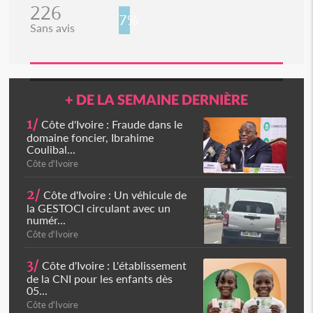
226
7%
Sans avis
+ DE LA SEMAINE DERNIÈRE
1/
Côte d'Ivoire : Fraude dans le
domaine foncier, Ibrahime
Coulibal...
Côte d'Ivoire
2/
Côte d'Ivoire : Un véhicule de
la GESTOCI circulant avec un
numér...
Côte d'Ivoire
3/
Côte d'Ivoire : L'établissement
de la CNI pour les enfants dès
05...
Côte d'Ivoire