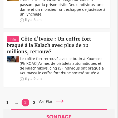
passant par la prison civile.Deux individus, une
dame et un monsieur ont échappé de justesse à
un lynchage...
il y a 6 ans
Côte d'Ivoire : Un coffre fort
Info
braqué à la Kalach avec plus de 12
millions, retrouvé
Le coffre fort retrouvé avec le butin à Koumassi
(Ph KOACI)Armés de pistolets automatiques et
de kalachnikovs, cinq (5) individus ont braqué à
Koumassi le coffre fort d'une société située à...
il y a 6 ans
Voir Plus
1
...
2
3
SONDAGE