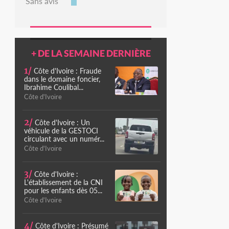
Sans avis
+ DE LA SEMAINE DERNIÈRE
1/
Côte d'Ivoire : Fraude
dans le domaine foncier,
Ibrahime Coulibal...
Côte d'Ivoire
2/
Côte d'Ivoire : Un
véhicule de la GESTOCI
circulant avec un numér...
Côte d'Ivoire
3/
Côte d'Ivoire :
L'établissement de la CNI
pour les enfants dès 05...
Côte d'Ivoire
4/
Côte d'Ivoire : Présumé