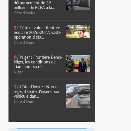
détournement de 39
milliards de FCFA à la...
Côte d'Ivoire
5/
Côte d'Ivoire : Rentrée
Scolaire 2026-2027, vaste
opération d'éta...
Côte d'Ivoire
6/
Niger : Frontière Bénin-
Niger, les conditions de
Tiani pour sa ré...
Niger
7/
Côte d'Ivoire : Non en
règle, il tente d'insérer son
véhicule dan...
Côte d'Ivoire