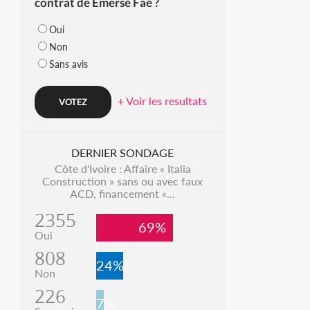
contrat de Emerse Faé ?
Oui
Non
Sans avis
+ Voir les resultats
DERNIER SONDAGE
Côte d'Ivoire : Affaire « Italia
Construction » sans ou avec faux
ACD, financement «...
2355
69%
Oui
808
24%
Non
226
7%