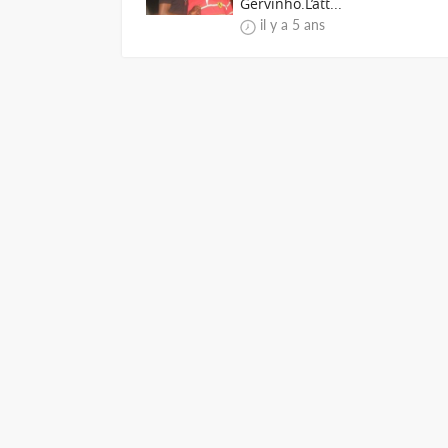
Gervinho.L’att...
il y a 5 ans