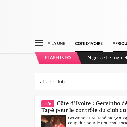
A LA UNE
COTE D'IVOIRE
AFRIQ
Nigeria : Le Togo e
FLASH INFO
Côte d'Ivoire : Gervinho dé
Info
Tapé pour le contrôle du club qu'
Gervinho et M. Tapé hier,&nbsp
coup dur pour le nouveau socié