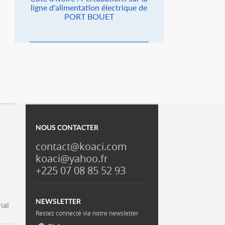
ligne d'alimentation électrique de
PORT BOUET
NOUS CONTACTER
contact@koaci.com
koaci@yahoo.fr
+225 07 08 85 52 93
NEWSLETTER
ial
Restez connecté via notre newsletter