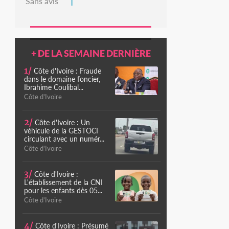
Sans avis
+ DE LA SEMAINE DERNIÈRE
1/
Côte d'Ivoire : Fraude
dans le domaine foncier,
Ibrahime Coulibal...
Côte d'Ivoire
2/
Côte d'Ivoire : Un
véhicule de la GESTOCI
circulant avec un numér...
Côte d'Ivoire
3/
Côte d'Ivoire :
L'établissement de la CNI
pour les enfants dès 05...
Côte d'Ivoire
4/
Côte d'Ivoire : Présumé