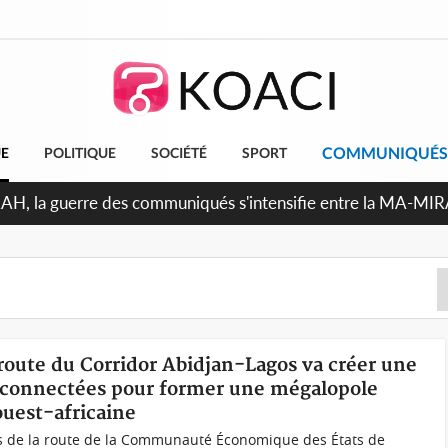
COMMUNIQUÉS
UE
POLITIQUE
SOCIÉTÉ
SPORT
RAH, la guerre des communiqués s'intensifie entre la MA-MI
le projet de précompte sur les salaires des agents
route du Corridor Abidjan-Lagos va créer une
erconnectées pour former une mégalopole
ouest-africaine
urs de la route de la Communauté Économique des États de