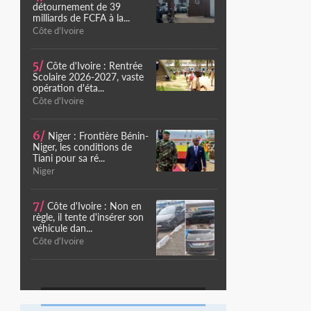
détournement de 39
milliards de FCFA à la...
Côte d'Ivoire
5/
Côte d'Ivoire : Rentrée
Scolaire 2026-2027, vaste
opération d'éta...
Côte d'Ivoire
6/
Niger : Frontière Bénin-
Niger, les conditions de
Tiani pour sa ré...
Niger
7/
Côte d'Ivoire : Non en
règle, il tente d'insérer son
véhicule dan...
Côte d'Ivoire