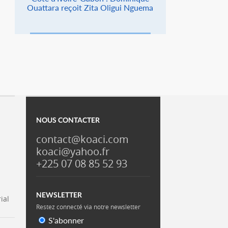
Ouattara reçoit Zita Oligui Nguema
NOUS CONTACTER
contact@koaci.com
koaci@yahoo.fr
+225 07 08 85 52 93
NEWSLETTER
ial
Restez connecté via notre newsletter
S'abonner