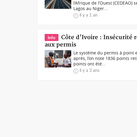
l’Afrique de l’Ouest (CEDEAO)
Lagos au Niger...
il y a 1 an
Côte d'Ivoire : Insécurité 
Info
aux permis
Le système du permis à point 
après, l’on note 1836 points r
points ont été...
il y a 3 ans