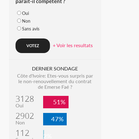
parait-il compétent ?
Oui
Non
Sans avis
+ Voir les resultats
DERNIER SONDAGE
Côte d'Ivoire: Etes-vous surpris par
le non-renouvellement du contrat
de Emerse Faé ?
3128
51%
Oui
2902
47%
Non
112
2%