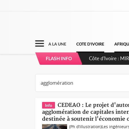
A LA UNE
COTE D'IVOIRE
AFRIQ
Côte d'Ivoire : MI
FLASH INFO
de gouvernance et 
CEDEAO : Le projet d'auto
Info
agglomération de capitales int
destinée à soutenir l'économie 
(Ph d’illustration)Les ingénie