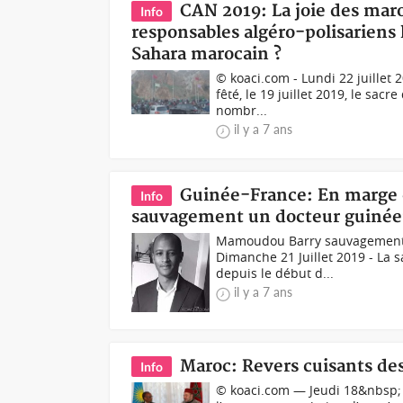
CAN 2019: La joie des mar
Info
responsables algéro-polisariens 
Sahara marocain ?
© koaci.com - Lundi 22 juillet 
fêté, le 19 juillet 2019, le sac
nombr...
il y a 7 ans
Guinée-France: En marge de
Info
sauvagement un docteur guiné
Mamoudou Barry sauvagement t
Dimanche 21 Juillet 2019 - La 
depuis le début d...
il y a 7 ans
Maroc: Revers cuisants des 
Info
© koaci.com — Jeudi 18&nbsp; 