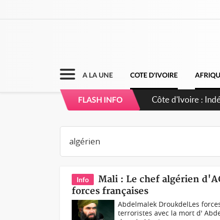
A LA UNE
COTE D'IVOIRE
AFRIQ
Côte d'Ivoire : I
FLASH INFO
Mali : Le chef algérien d
Info
forces françaises
Abdelmalek DroukdelLes forces
terroristes avec la mort d' Abd