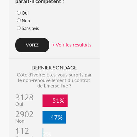
parait-il compétent ?
Oui
Non
Sans avis
+ Voir les resultats
DERNIER SONDAGE
Côte d'Ivoire: Etes-vous surpris par
le non-renouvellement du contrat
de Emerse Faé ?
3128
51%
Oui
2902
47%
Non
112
2%