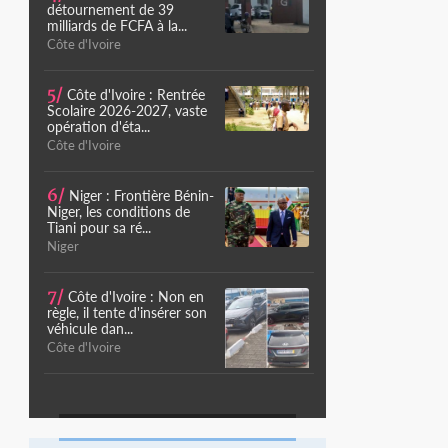
détournement de 39
milliards de FCFA à la...
Côte d'Ivoire
5/
Côte d'Ivoire : Rentrée
Scolaire 2026-2027, vaste
opération d'éta...
Côte d'Ivoire
6/
Niger : Frontière Bénin-
Niger, les conditions de
Tiani pour sa ré...
Niger
7/
Côte d'Ivoire : Non en
règle, il tente d'insérer son
véhicule dan...
Côte d'Ivoire