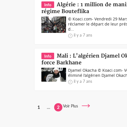
Algérie : 1 million de mani
Info
régime Bouteflika
© Koaci.com- Vendredi 29 Mars
réclamer le départ de leur prés
d...
il y a 7 ans
Mali : L'algérien Djamel O
Info
force Barkhane
Djamel Okacha © Koaci.com- Ve
éliminé l’algérien Djamel Okach
il y a 7 ans
Voir Plus
1
...
2