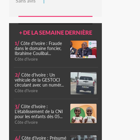
Sans avis
+ DE LA SEMAINE DERNIÈRE
1/
Côte d'Ivoire : Fraude
dans le domaine foncier,
Ibrahime Coulibal...
Côte d'Ivoire
2/
Côte d'Ivoire : Un
véhicule de la GESTOCI
circulant avec un numér...
Côte d'Ivoire
3/
Côte d'Ivoire :
L'établissement de la CNI
pour les enfants dès 05...
Côte d'Ivoire
4/
Côte d'Ivoire : Présumé