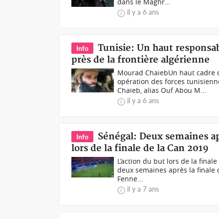
dans le Maghr...
il y a 6 ans
Tunisie: Un haut responsa
Info
près de la frontière algérienne
Mourad ChaiebUn haut cadre d
opération des forces tunisienn
Chaieb, alias Ouf Abou M...
il y a 6 ans
Sénégal: Deux semaines apr
Info
lors de la finale de la Can 2019
L’action du but lors de la fin
deux semaines après la finale 
Fenne...
il y a 7 ans