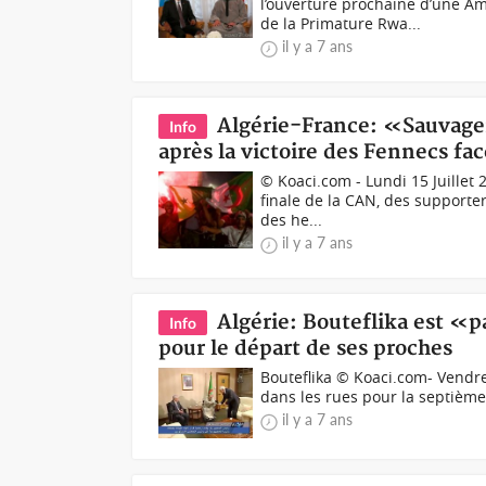
l’ouverture prochaine d’une A
de la Primature Rwa...
il y a 7 ans
Algérie-France: «Sauvager
Info
après la victoire des Fennecs fac
© Koaci.com - Lundi 15 Juillet 
finale de la CAN, des supporter
des he...
il y a 7 ans
Algérie: Bouteflika est «p
Info
pour le départ de ses proches
Bouteflika © Koaci.com- Vendred
dans les rues pour la septième
il y a 7 ans