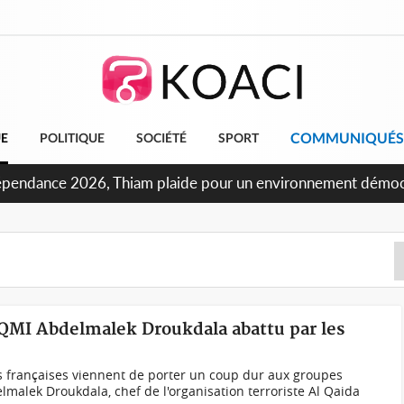
COMMUNIQUÉS
UE
POLITIQUE
SOCIÉTÉ
SPORT
ndépendance 2026, Thiam plaide pour un environnement démocr
'AQMI Abdelmalek Droukdala abattu par les
 françaises viennent de porter un coup dur aux groupes
elmalek Droukdala, chef de l'organisation terroriste Al Qaida