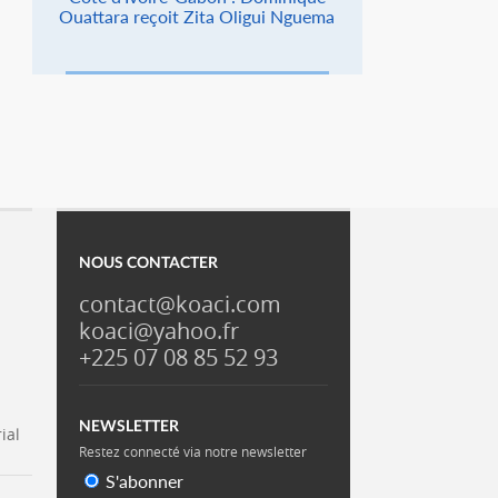
Ouattara reçoit Zita Oligui Nguema
NOUS CONTACTER
contact@koaci.com
koaci@yahoo.fr
+225 07 08 85 52 93
NEWSLETTER
ial
Restez connecté via notre newsletter
S'abonner