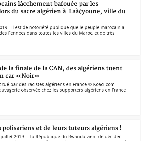
ocains là¢chement bafouée par les
lors du sacre algérien à Laà¢youne, ville du
2019 - Il est de notoriété publique que le peuple marocain a
re des Fennecs dans toutes les villes du Maroc, et de très
 la finale de la CAN, des algériens tuent
en car «Noir»
ué par des racistes algériens en France © Koaci.com -
sauvagerie observée chez les supporters algériens en France
polisariens et de leurs tuteurs algériens !
juillet 2019 —La République du Rwanda vient de décider