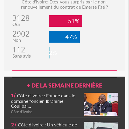
Côte d'Ivoire: Etes-vous surpris par le non-
renouvellement du contrat de Emerse Faé ?
3128
51%
Oui
2902
47%
Non
112
2%
Sans avis
+ DE LA SEMAINE DERNIÈRE
1/
Côte d'Ivoire : Fraude dans le
domaine foncier, Ibrahime
Coulibal...
Côte d'Ivoire
2/
Côte d'Ivoire : Un véhicule de