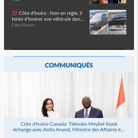
7/
Côte d'Ivoire : Non en règle, il
tente d'insérer son véhicule dan...
Côte d'Ivoire
COMMUNIQUÉS
Côte d'Ivoire-Canada: Tiémoko Meyliet Koné
échange avec Anita Anand, Ministre des Affaires é...