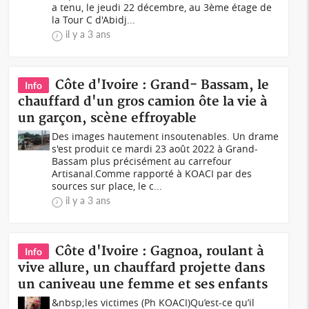
a tenu, le jeudi 22 décembre, au 3ème étage de
la Tour C d'Abidj...
il y a 3 ans
Côte d'Ivoire : Grand- Bassam, le
Info
chauffard d'un gros camion ôte la vie à
un garçon, scène effroyable
Des images hautement insoutenables. Un drame
s'est produit ce mardi 23 août 2022 à Grand-
Bassam plus précisément au carrefour
Artisanal.Comme rapporté à KOACI par des
sources sur place, le c...
il y a 3 ans
Côte d'Ivoire : Gagnoa, roulant à
Info
vive allure, un chauffard projette dans
un caniveau une femme et ses enfants
&nbsp;les victimes (Ph KOACI)Qu’est-ce qu’il