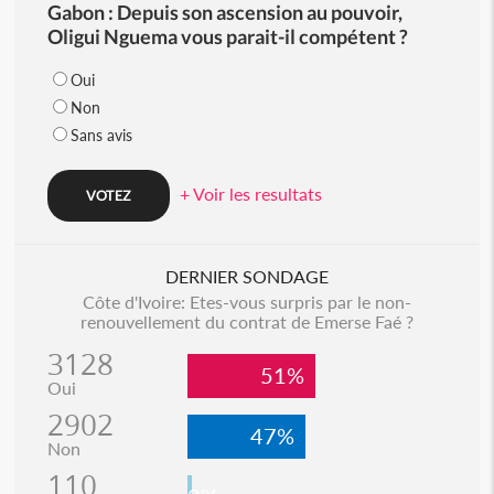
Gabon : Depuis son ascension au pouvoir,
Oligui Nguema vous parait-il compétent ?
Oui
Non
Sans avis
+ Voir les resultats
DERNIER SONDAGE
Côte d'Ivoire: Etes-vous surpris par le non-
renouvellement du contrat de Emerse Faé ?
3128
51%
Oui
2902
47%
Non
110