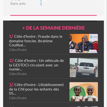
2%
Sans avis
+ DE LA SEMAINE DERNIÈRE
1/
Côte d'Ivoire : Fraude dans le
domaine foncier, Ibrahime
Coulibal...
Côte d'Ivoire
2/
Côte d'Ivoire : Un véhicule de
la GESTOCI circulant avec un
numér...
Côte d'Ivoire
3/
Côte d'Ivoire : L'établissement
de la CNI pour les enfants dès
05...
Côte d'Ivoire