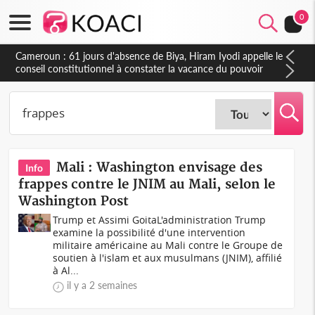
0
Côte d'Ivoire : Fin de la pagaille au PDCI-RDA, Lessiehi bannit
les mouvements sauvages
Mali : Washington envisage des
Info
frappes contre le JNIM au Mali, selon le
Washington Post
Trump et Assimi GoitaL'administration Trump
examine la possibilité d'une intervention
militaire américaine au Mali contre le Groupe de
soutien à l'islam et aux musulmans (JNIM), affilié
à Al...
il y a 2 semaines