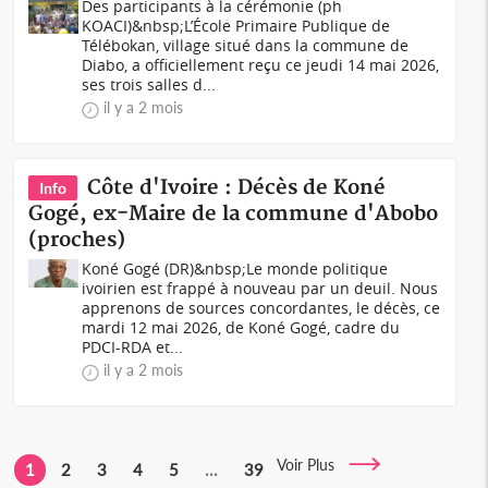
Des participants à la cérémonie (ph
KOACI)&nbsp;L’École Primaire Publique de
Télébokan, village situé dans la commune de
Diabo, a officiellement reçu ce jeudi 14 mai 2026,
ses trois salles d...
il y a 2 mois
Côte d'Ivoire : Décès de Koné
Info
Gogé, ex-Maire de la commune d'Abobo
(proches)
Koné Gogé (DR)&nbsp;Le monde politique
ivoirien est frappé à nouveau par un deuil. Nous
apprenons de sources concordantes, le décès, ce
mardi 12 mai 2026, de Koné Gogé, cadre du
PDCI-RDA et...
il y a 2 mois
Voir Plus
1
2
3
4
5
...
39