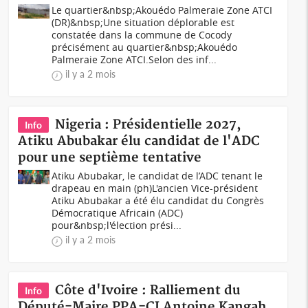
Le quartier&nbsp;Akouédo Palmeraie Zone ATCI
(DR)&nbsp;Une situation déplorable est
constatée dans la commune de Cocody
précisément au quartier&nbsp;Akouédo
Palmeraie Zone ATCI.Selon des inf...
il y a 2 mois
Nigeria : Présidentielle 2027,
Info
Atiku Abubakar élu candidat de l'ADC
pour une septième tentative
Atiku Abubakar, le candidat de l’ADC tenant le
drapeau en main (ph)L'ancien Vice-président
Atiku Abubakar a été élu candidat du Congrès
Démocratique Africain (ADC)
pour&nbsp;l'élection prési...
il y a 2 mois
Côte d'Ivoire : Ralliement du
Info
Député-Maire PPA-CI Antoine Kangah