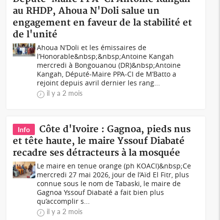
au RHDP, Ahoua N'Doli salue un
engagement en faveur de la stabilité et
de l'unité
Ahoua N’Doli et les émissaires de
l’Honorable&nbsp;&nbsp;Antoine Kangah
mercredi à Bongouanou (DR)&nbsp;Antoine
Kangah, Député-Maire PPA-CI de M’Batto a
rejoint depuis avril dernier les rang...
il y a 2 mois
Côte d'Ivoire : Gagnoa, pieds nus
Info
et tête haute, le maire Yssouf Diabaté
recadre ses détracteurs à la mosquée
Le maire en tenue orange (ph KOACI)&nbsp;Ce
mercredi 27 mai 2026, jour de l’Aïd El Fitr, plus
connue sous le nom de Tabaski, le maire de
Gagnoa Yssouf Diabaté a fait bien plus
qu’accomplir s...
il y a 2 mois