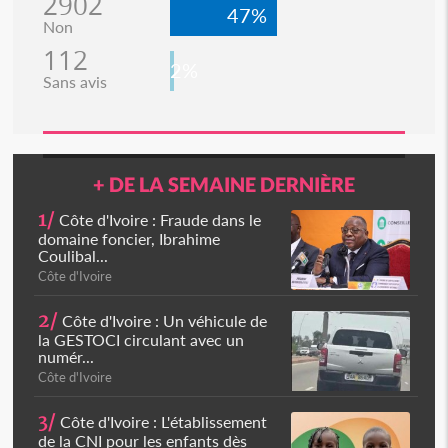
2902
47%
Non
112
2%
Sans avis
+ DE LA SEMAINE DERNIÈRE
1/
Côte d'Ivoire : Fraude dans le
domaine foncier, Ibrahime
Coulibal...
Côte d'Ivoire
2/
Côte d'Ivoire : Un véhicule de
la GESTOCI circulant avec un
numér...
Côte d'Ivoire
3/
Côte d'Ivoire : L'établissement
de la CNI pour les enfants dès