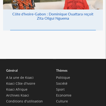
Côte d'Ivoire-Gabon : Dominique Ouattara reçoit
Zita Oligui Nguema
Général
Thèmes
A la une de Koaci
Politique
Koaci Côte d'Ivoire
Société
Koaci Afrique
Sport
Archives Koaci
Economie
Conditions d'utilisation
Culture