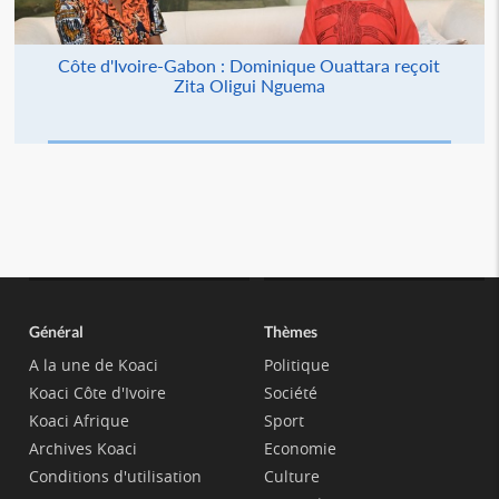
Côte d'Ivoire-Gabon : Dominique Ouattara reçoit
Zita Oligui Nguema
Général
Thèmes
A la une de Koaci
Politique
Koaci Côte d'Ivoire
Société
Koaci Afrique
Sport
Archives Koaci
Economie
Conditions d'utilisation
Culture