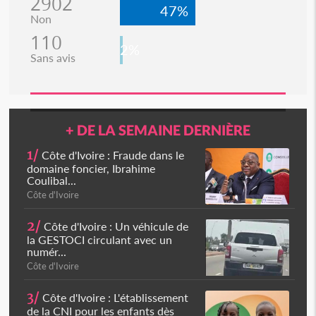
2902
47%
Non
110
2%
Sans avis
+ DE LA SEMAINE DERNIÈRE
1/
Côte d'Ivoire : Fraude dans le
domaine foncier, Ibrahime
Coulibal...
Côte d'Ivoire
2/
Côte d'Ivoire : Un véhicule de
la GESTOCI circulant avec un
numér...
Côte d'Ivoire
3/
Côte d'Ivoire : L'établissement
de la CNI pour les enfants dès