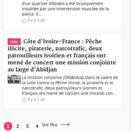
d’un quartier d’Abobo a été brusquement
troublée par une intervention musclée de la
police. Il...
il y a 1 an
Côte d'Ivoire-France : Pêche
Info
illicite, piraterie, narcotrafic, deux
patrouilleurs ivoirien et français ont
mené de concert une mission conjointe
au large d'Abidjan
La mission conjointe (DR)&nbsp;Dans le cadre de
la lutte contre la Pêche illicite, la piraterie et le
narcotrafic, deux patrouilleurs ivoirien et
français ont mené de concert une mission con...
il y a 1 an
Voir Plus
1
2
3
4