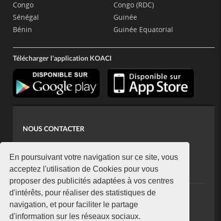
Congo
Congo (RDC)
Sénégal
Guinée
Bénin
Guinée Equatorial
Télécharger l'application KOACI
NOUS CONTACTER
contact@koaci.com
koaci@yahoo.fr
En poursuivant votre navigation sur ce site, vous
+225 07 08 85 52 93
acceptez l'utilisation de Cookies pour vous
proposer des publicités adaptées à vos centres
d'intérêts, pour réaliser des statistiques de
NEWSLETTER
navigation, et pour faciliter le partage
Restez connecté via notre newsletter
d'information sur les réseaux sociaux.