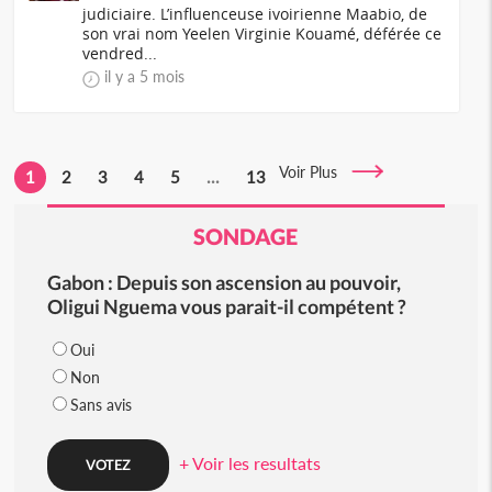
judiciaire. L’influenceuse ivoirienne Maabio, de
son vrai nom Yeelen Virginie Kouamé, déférée ce
vendred...
il y a 5 mois
Voir Plus
1
2
3
4
5
...
13
SONDAGE
Gabon : Depuis son ascension au pouvoir,
Oligui Nguema vous parait-il compétent ?
Oui
Non
Sans avis
+ Voir les resultats