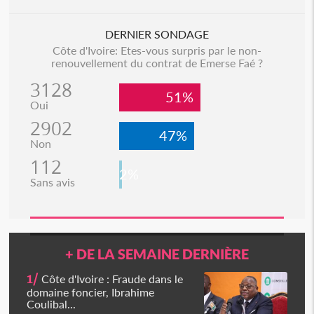
DERNIER SONDAGE
Côte d'Ivoire: Etes-vous surpris par le non-
renouvellement du contrat de Emerse Faé ?
3128
51%
Oui
2902
47%
Non
112
2%
Sans avis
+ DE LA SEMAINE DERNIÈRE
1/
Côte d'Ivoire : Fraude dans le
domaine foncier, Ibrahime
Coulibal...