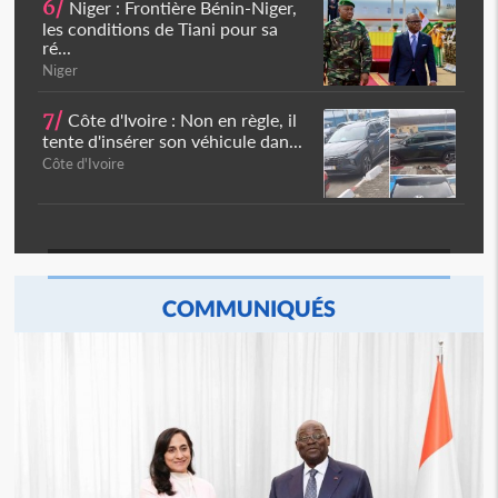
6/
Niger : Frontière Bénin-Niger,
les conditions de Tiani pour sa
ré...
Niger
7/
Côte d'Ivoire : Non en règle, il
tente d'insérer son véhicule dan...
Côte d'Ivoire
COMMUNIQUÉS