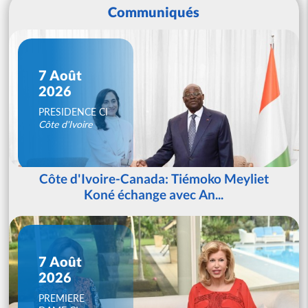
Communiqués
7 Août
2026
PRESIDENCE CI
Côte d'Ivoire
Côte d'Ivoire-Canada: Tiémoko Meyliet
Koné échange avec An...
7 Août
2026
PREMIERE