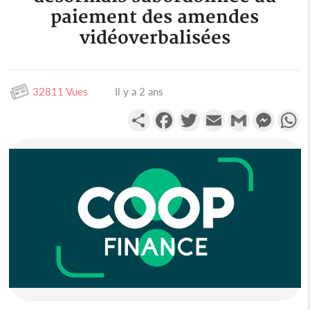
paiement des amendes
vidéoverbalisées
32811 Vues
Il y a 2 ans
Partager
Facebook
Twitter
Email
Gmail
Messen
W