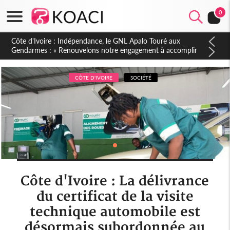
0
Sierra Leone : Un projet de réforme constitutionnelle en
gestation, points clés des amendements, un exclu d'avance
CÔTE D'IVOIRE
SOCIÉTÉ
Côte d'Ivoire : La délivrance
du certificat de la visite
technique automobile est
désormais subordonnée au