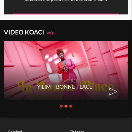
VIDEO KOACI
Voir+
RAP IVOIRE
YILIM - BONNE PLACE
Général
Thèmes