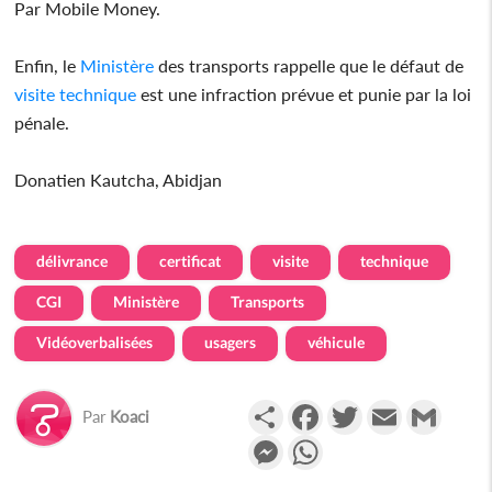
Par Mobile Money.
Enfin, le
Ministère
des transports rappelle que le défaut de
visite
technique
est une infraction prévue et punie par la loi
pénale.
Donatien Kautcha, Abidjan
délivrance
certificat
visite
technique
CGI
Ministère
Transports
Vidéoverbalisées
usagers
véhicule
Partager
Facebook
Twitter
Email
Gmail
Par
Koaci
Messenger
WhatsApp