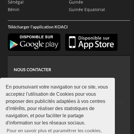
Sénégal
Guinée
Bénin
Guinée Equatorial
Télécharger l'application KOACI
NOUS CONTACTER
contact@koaci.com
koaci@yahoo.fr
En poursuivant votre navigation sur ce site, vous
+225 07 08 85 52 93
acceptez l'utilisation de Cookies pour vous
proposer des publicités adaptées à vos centres
d'intérêts, pour réaliser des statistiques de
NEWSLETTER
navigation, et pour faciliter le partage
Restez connecté via notre newsletter
d'information sur les réseaux sociaux.
S'abonner
Pour en savoir plus et paramétrer les cookies,