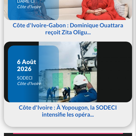
DAME CI
Côte d'Ivoire
Côte d'Ivoire-Gabon : Dominique Ouattara
reçoit Zita Oligu...
6 Août
2026
SODECI
Côte d'Ivoire
Côte d'Ivoire : À Yopougon, la SODECI
intensifie les opéra...